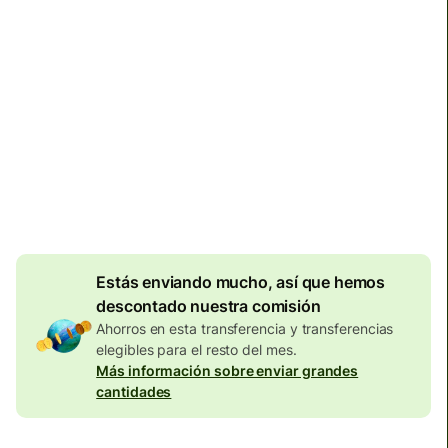
Llega
antes del sábado, 3:00
Comisiones totales
134,04 EUR
Se incluyen en la cantidad en
EUR
Descuento por
volumen de
7,87
EUR
Estás enviando mucho, así que hemos
descontado nuestra comisión
Ahorros en esta transferencia y transferencias
elegibles para el resto del mes.
Más información sobre enviar grandes
cantidades