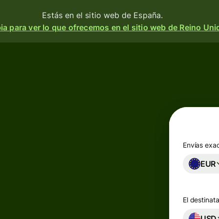
Estás en el sitio web de España.
a para ver lo que ofrecemos en el sitio web de Reino Uni
Productos
Enviar
o
Recibir
e
Emitir
o
tarjetas
m
Envías exa
n
EUR
Cuentas
multidivisa
a
 y
El destinata
d.
esa
Industrias
USD