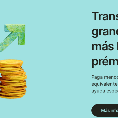
Tran
gran
más b
prém
Paga menos
equivalent
ayuda espec
Más inf