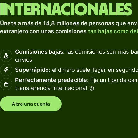
para prosperar a nivel
tarjeta
Obté
internacionales
internacional.
de
rendi
débito
con W
Explorar
Únete a más de 14,8 millones de personas que enví
Asset
Obtén
extranjero con unas comisiones
tan bajas como del
Euro
rendimientos
con Wise
Gesti
Comisiones bajas
: las comisiones son más b
Assets
las
envíes
Europe
finan
del
Superrápido
: el dinero suele llegar en segund
equip
Precios
Perfectamente predecible
: fija un tipo de ca
transferencia internacional
Conec
softw
Precios
conta
Abre una cuenta
para
clientes
personales
Recursos