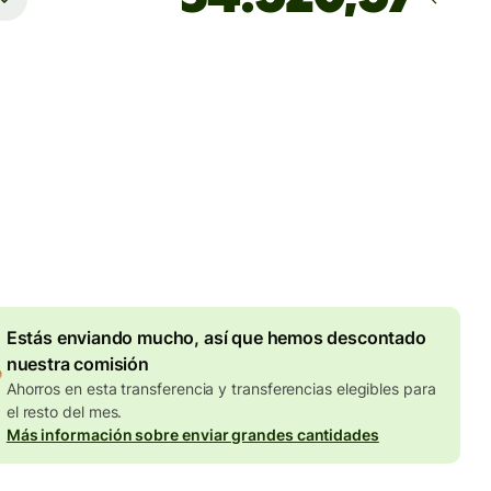
Llega
antes del lunes
totales
UR
en en la cantidad en EUR
Descuento por volumen de
7,87 EUR
Estás enviando mucho, así que hemos descontado
nuestra comisión
Ahorros en esta transferencia y transferencias elegibles para
el resto del mes.
Más información sobre enviar grandes cantidades