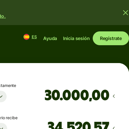
do.
ES
Ayuda
Inicia sesión
Regístrate
ctamente
,00
rio recibe