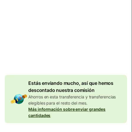
Llega
antes del sábado, 3:00
Comisiones totales
134,04 EUR
Se incluyen en la cantidad en
EUR
Descuento por
volumen de
7,87
EUR
Estás enviando mucho, así que hemos
descontado nuestra comisión
Ahorros en esta transferencia y transferencias
elegibles para el resto del mes.
Más información sobre enviar grandes
cantidades