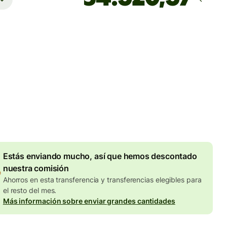
Llega
antes del lunes
totales
UR
en en la cantidad en EUR
Descuento por volumen de
7,87 EUR
Estás enviando mucho, así que hemos descontado
nuestra comisión
Ahorros en esta transferencia y transferencias elegibles para
el resto del mes.
Más información sobre enviar grandes cantidades