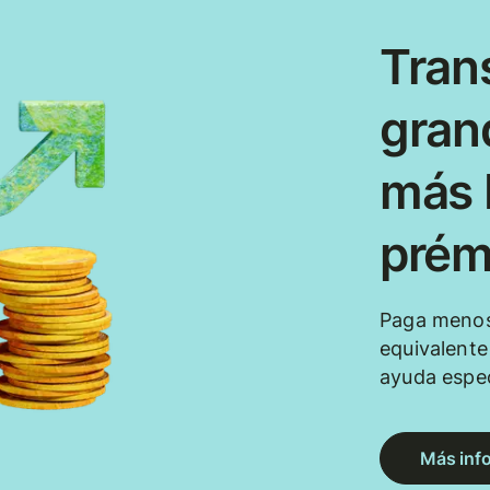
Tran
gran
más b
prém
Paga menos
equivalent
ayuda espec
Más inf