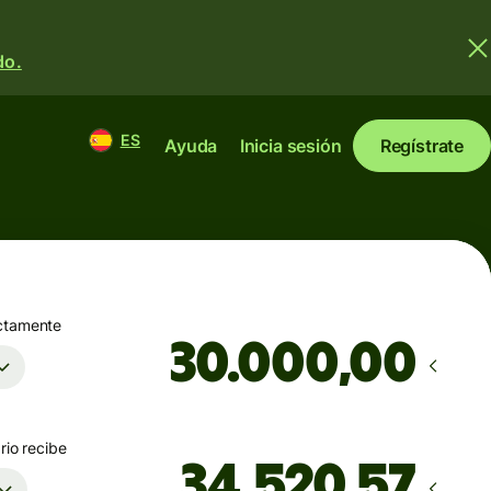
do.
ES
Ayuda
Inicia sesión
Regístrate
ctamente
,00
rio recibe