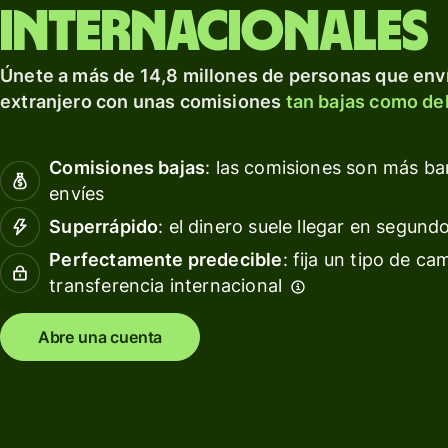
para prosperar a nivel
tarjeta
Obté
internacionales
internacional.
de
rendi
débito
con W
Explorar
Únete a más de 14,8 millones de personas que enví
Asset
Obtén
extranjero con unas comisiones
tan bajas como del
Euro
rendimientos
con Wise
Gesti
Comisiones bajas
: las comisiones son más b
Assets
las
envíes
Europe
finan
del
Superrápido
: el dinero suele llegar en segund
equip
Precios
Perfectamente predecible
: fija un tipo de ca
transferencia internacional
Conec
softw
Precios
conta
Abre una cuenta
para
clientes
personales
Recursos