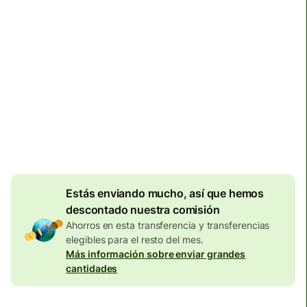
Llega
antes del lunes, 10 de agosto
Comisiones totales
134,04 EUR
Se incluyen en la cantidad en
EUR
Descuento por
volumen de
7,87
EUR
Estás enviando mucho, así que hemos
descontado nuestra comisión
Ahorros en esta transferencia y transferencias
elegibles para el resto del mes.
Más información sobre enviar grandes
cantidades