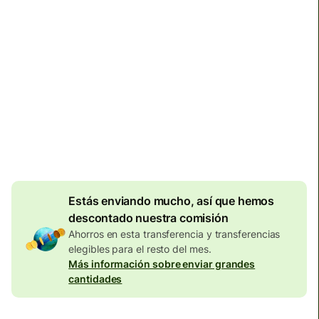
Llega
Hoy - en 11 horas
Comisiones totales
134,04 EUR
Se incluyen en la cantidad en
EUR
Descuento por
volumen de
7,87
EUR
Estás enviando mucho, así que hemos
descontado nuestra comisión
Ahorros en esta transferencia y transferencias
elegibles para el resto del mes.
Más información sobre enviar grandes
cantidades