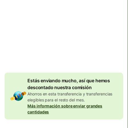
Llega
antes del martes
Comisiones totales
134,04 EUR
Se incluyen en la cantidad en
EUR
Descuento por
volumen de
7,87
EUR
Estás enviando mucho, así que hemos
descontado nuestra comisión
Ahorros en esta transferencia y transferencias
elegibles para el resto del mes.
Más información sobre enviar grandes
cantidades