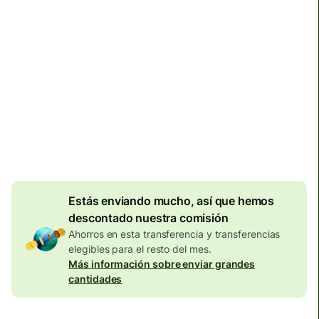
Llega
antes del lunes, 10 de agosto
Comisiones totales
134,04 EUR
Se incluyen en la cantidad en
EUR
Descuento por
volumen de
7,87
EUR
Estás enviando mucho, así que hemos
descontado nuestra comisión
Ahorros en esta transferencia y transferencias
elegibles para el resto del mes.
Más información sobre enviar grandes
cantidades