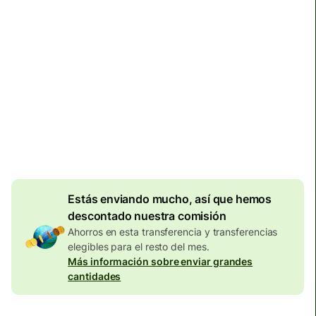
Llega
antes del sábado, 3:00
Comisiones totales
134,04 EUR
Se incluyen en la cantidad en
EUR
Descuento por
volumen de
7,87
EUR
Estás enviando mucho, así que hemos
descontado nuestra comisión
Ahorros en esta transferencia y transferencias
elegibles para el resto del mes.
Más información sobre enviar grandes
cantidades