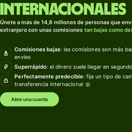
para prosperar a nivel
tarjeta
Obté
internacionales
internacional.
de
rendi
débito
con W
Explorar
Únete a más de 14,8 millones de personas que enví
Asset
Obtén
extranjero con unas comisiones
tan bajas como del
Euro
rendimientos
con Wise
Gesti
Comisiones bajas
: las comisiones son más b
Assets
las
envíes
Europe
finan
del
Superrápido
: el dinero suele llegar en segund
equip
Precios
Perfectamente predecible
: fija un tipo de ca
transferencia internacional
Conec
softw
Precios
conta
Abre una cuenta
para
clientes
personales
Recursos