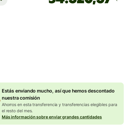
Llega
antes del lunes
totales
UR
en en la cantidad en EUR
Descuento por volumen de
7,87 EUR
Estás enviando mucho, así que hemos descontado
nuestra comisión
Ahorros en esta transferencia y transferencias elegibles para
el resto del mes.
Más información sobre enviar grandes cantidades