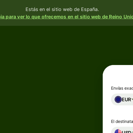
Estás en el sitio web de España.
a para ver lo que ofrecemos en el sitio web de Reino Uni
Productos
Enviar
o
Recibir
e
Emitir
o
tarjetas
m
Envías exa
n
EUR
Cuentas
multidivisa
a
 y
El destinata
d.
esa
Industrias
USD