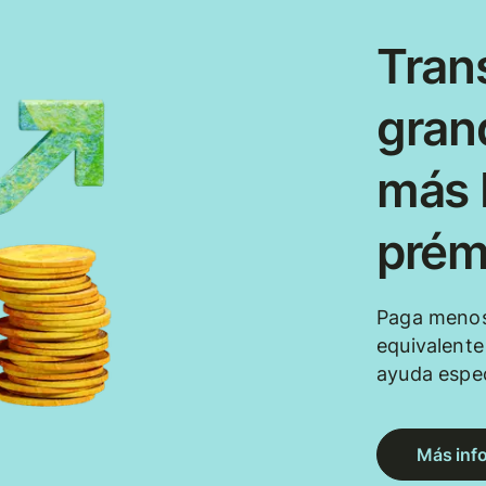
Tran
gran
más b
prém
Paga menos
equivalent
ayuda espec
Más inf