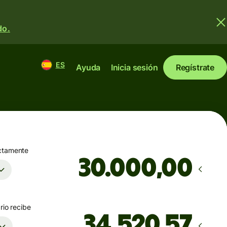
do.
ES
Ayuda
Inicia sesión
Regístrate
ctamente
,00
rio recibe