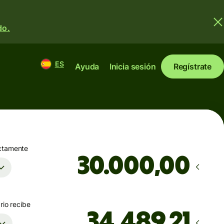
do.
ES
Ayuda
Inicia sesión
Regístrate
ctamente
,00
rio recibe