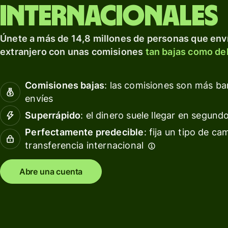
para prosperar a nivel
tarjeta
Obté
internacionales
internacional.
de
rendi
débito
con W
Explorar
Únete a más de 14,8 millones de personas que enví
Asset
Obtén
extranjero con unas comisiones
tan bajas como del
Euro
rendimientos
con Wise
Gesti
Comisiones bajas
: las comisiones son más b
Assets
las
envíes
Europe
finan
del
Superrápido
: el dinero suele llegar en segund
equip
Precios
Perfectamente predecible
: fija un tipo de ca
transferencia internacional
Conec
softw
Precios
conta
Abre una cuenta
para
clientes
personales
Recursos