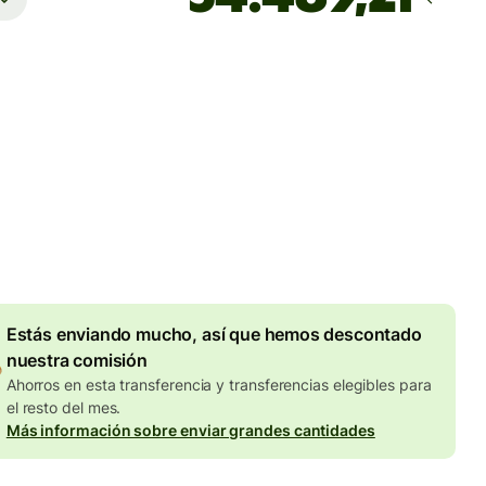
Llega
Hoy - antes del jueves
totales
UR
en en la cantidad en EUR
Descuento por volumen de
7,87 EUR
Estás enviando mucho, así que hemos descontado
nuestra comisión
Ahorros en esta transferencia y transferencias elegibles para
el resto del mes.
Más información sobre enviar grandes cantidades