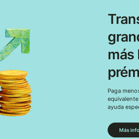
Tran
gran
más b
prém
Paga menos
equivalent
ayuda espec
Más inf