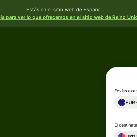
Estás en el sitio web de España.
a para ver lo que ofrecemos en el sitio web de Reino Uni
Productos
Enviar
o
Recibir
e
Emitir
o
tarjetas
m
Envías exa
n
EUR
Cuentas
multidivisa
a
 y
El destinata
d.
esa
Industrias
USD