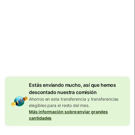
Llega
antes del lunes
Comisiones totales
134,04 EUR
Se incluyen en la cantidad en
EUR
Descuento por
volumen de
7,87
EUR
Estás enviando mucho, así que hemos
descontado nuestra comisión
Ahorros en esta transferencia y transferencias
elegibles para el resto del mes.
Más información sobre enviar grandes
cantidades