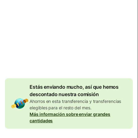
Llega
Hoy - antes del viernes
Comisiones totales
134,04 EUR
Se incluyen en la cantidad en
EUR
Descuento por
volumen de
7,87
EUR
Estás enviando mucho, así que hemos
descontado nuestra comisión
Ahorros en esta transferencia y transferencias
elegibles para el resto del mes.
Más información sobre enviar grandes
cantidades