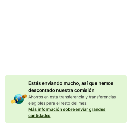
Llega
Hoy - antes del lunes
Comisiones totales
134,04 EUR
Se incluyen en la cantidad en
EUR
Descuento por
volumen de
7,87
EUR
Estás enviando mucho, así que hemos
descontado nuestra comisión
Ahorros en esta transferencia y transferencias
elegibles para el resto del mes.
Más información sobre enviar grandes
cantidades