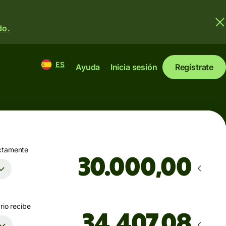
do.
ES
Ayuda
Inicia sesión
Regístrate
ctamente
,00
rio recibe