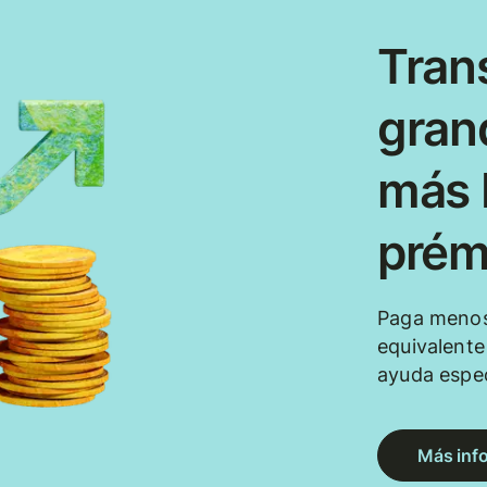
Tran
gran
más b
prém
Paga menos
equivalent
ayuda espec
Más inf