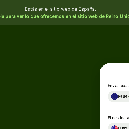
Estás en el sitio web de España.
a para ver lo que ofrecemos en el sitio web de Reino Uni
Productos
Enviar
o
Recibir
e
Emitir
o
tarjetas
m
Envías exa
n
EUR
Cuentas
multidivisa
a
 y
El destinata
d.
esa
Industrias
USD