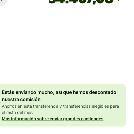
Llega
antes del viernes, 3:00
totales
UR
en en la cantidad en EUR
Descuento por volumen de
7,87 EUR
Estás enviando mucho, así que hemos descontado
nuestra comisión
Ahorros en esta transferencia y transferencias elegibles para
el resto del mes.
Más información sobre enviar grandes cantidades