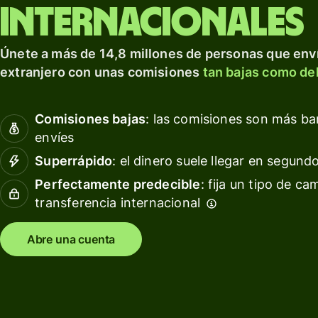
para prosperar a nivel
tarjeta
Obté
internacionales
internacional.
de
rendi
débito
con W
Explorar
Únete a más de 14,8 millones de personas que enví
Asset
Obtén
extranjero con unas comisiones
tan bajas como del
Euro
rendimientos
con Wise
Gesti
Comisiones bajas
: las comisiones son más b
Assets
las
envíes
Europe
finan
del
Superrápido
: el dinero suele llegar en segund
equip
Precios
Perfectamente predecible
: fija un tipo de ca
transferencia internacional
Conec
softw
Precios
conta
Abre una cuenta
para
clientes
personales
Recursos