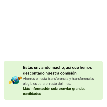
Llega
Hoy - antes del lunes
Comisiones totales
134,04 EUR
Se incluyen en la cantidad en
EUR
Descuento por
volumen de
7,87
EUR
Estás enviando mucho, así que hemos
descontado nuestra comisión
Ahorros en esta transferencia y transferencias
elegibles para el resto del mes.
Más información sobre enviar grandes
cantidades