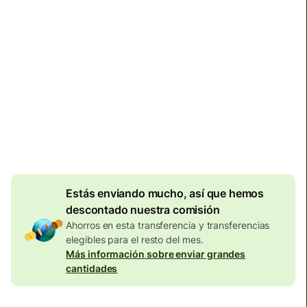
Llega
antes del lunes, 10 de agosto
Comisiones totales
134,04 EUR
Se incluyen en la cantidad en
EUR
Descuento por
volumen de
7,87
EUR
Estás enviando mucho, así que hemos
descontado nuestra comisión
Ahorros en esta transferencia y transferencias
elegibles para el resto del mes.
Más información sobre enviar grandes
cantidades