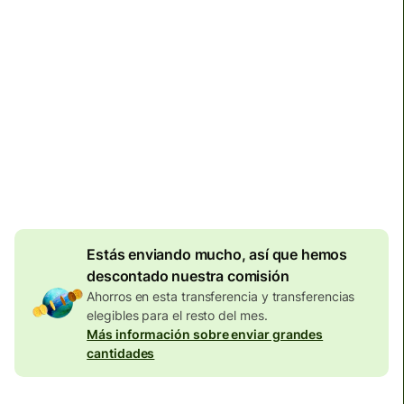
Llega
Hoy - en 11 horas
Comisiones totales
134,04 EUR
Se incluyen en la cantidad en
EUR
Descuento por
volumen de
7,87
EUR
Estás enviando mucho, así que hemos
descontado nuestra comisión
Ahorros en esta transferencia y transferencias
elegibles para el resto del mes.
Más información sobre enviar grandes
cantidades