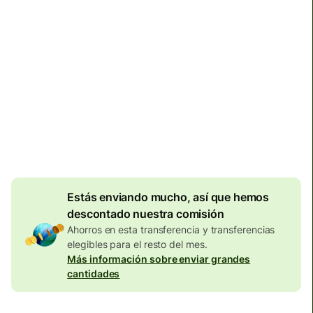
Llega
antes del lunes
Comisiones totales
134,04 EUR
Se incluyen en la cantidad en
EUR
Descuento por
volumen de
7,87
EUR
Estás enviando mucho, así que hemos
descontado nuestra comisión
Ahorros en esta transferencia y transferencias
elegibles para el resto del mes.
Más información sobre enviar grandes
cantidades