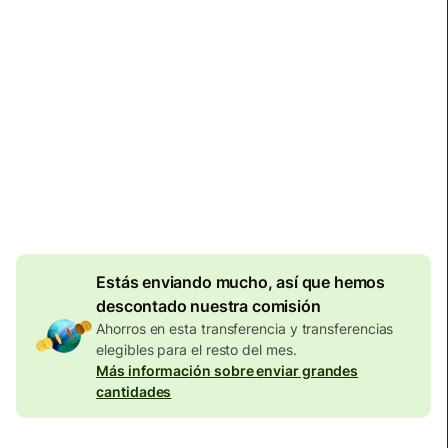
Llega
antes del lunes, 10 de agosto
Comisiones totales
134,04 EUR
Se incluyen en la cantidad en
EUR
Descuento por
volumen de
7,87
EUR
Estás enviando mucho, así que hemos
descontado nuestra comisión
Ahorros en esta transferencia y transferencias
elegibles para el resto del mes.
Más información sobre enviar grandes
cantidades