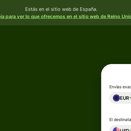
Estás en el sitio web de España.
a para ver lo que ofrecemos en el sitio web de Reino Uni
Productos
Enviar
o
Recibir
e
Emitir
o
tarjetas
m
Envías exa
n
EUR
Cuentas
multidivisa
a
 y
El destinata
d.
esa
Industrias
USD