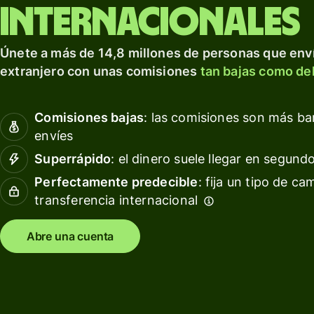
para prosperar a nivel
tarjeta
Obté
internacionales
internacional.
de
rendi
débito
con W
Explorar
Únete a más de 14,8 millones de personas que enví
Asset
Obtén
extranjero con unas comisiones
tan bajas como del
Euro
rendimientos
con Wise
Gesti
Comisiones bajas
: las comisiones son más b
Assets
las
envíes
Europe
finan
del
Superrápido
: el dinero suele llegar en segund
equip
Precios
Perfectamente predecible
: fija un tipo de ca
transferencia internacional
Conec
softw
Precios
conta
Abre una cuenta
para
clientes
personales
Recursos