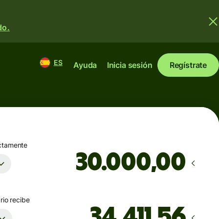
do.
ES
Ayuda
Inicia sesión
Regístrate
ctamente
,00
rio recibe