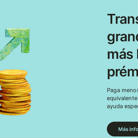
Tran
gran
más b
prém
Paga menos
equivalent
ayuda espec
Más inf