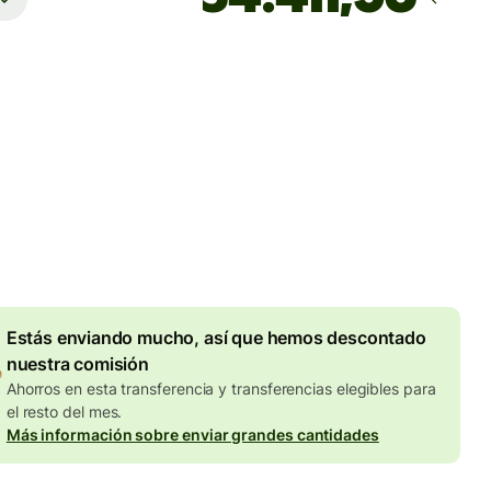
Llega
Hoy - antes del viernes
totales
UR
en en la cantidad en EUR
Descuento por volumen de
7,87 EUR
Estás enviando mucho, así que hemos descontado
nuestra comisión
Ahorros en esta transferencia y transferencias elegibles para
el resto del mes.
Más información sobre enviar grandes cantidades