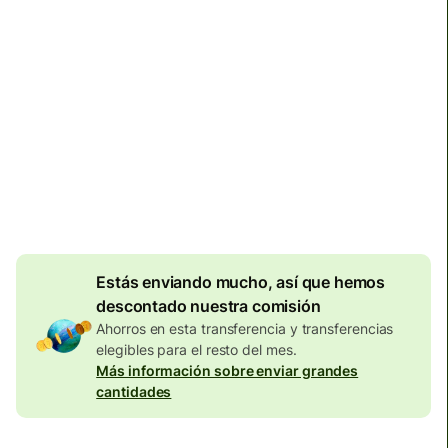
Llega
antes del lunes, 10 de agosto
Comisiones totales
134,04 EUR
Se incluyen en la cantidad en
EUR
Descuento por
volumen de
7,87
EUR
Estás enviando mucho, así que hemos
descontado nuestra comisión
Ahorros en esta transferencia y transferencias
elegibles para el resto del mes.
Más información sobre enviar grandes
cantidades