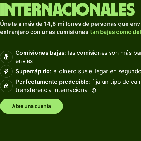
para prosperar a nivel
tarjeta
Obté
internacionales
internacional.
de
rendi
débito
con W
Explorar
Únete a más de 14,8 millones de personas que enví
Asset
Obtén
extranjero con unas comisiones
tan bajas como del
Euro
rendimientos
con Wise
Gesti
Comisiones bajas
: las comisiones son más b
Assets
las
envíes
Europe
finan
del
Superrápido
: el dinero suele llegar en segund
equip
Precios
Perfectamente predecible
: fija un tipo de ca
transferencia internacional
Conec
softw
Precios
conta
Abre una cuenta
para
clientes
personales
Recursos