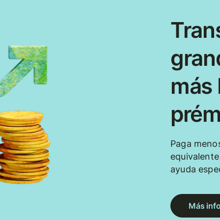
Tran
gran
más b
prém
Paga menos
equivalent
ayuda espec
Más inf