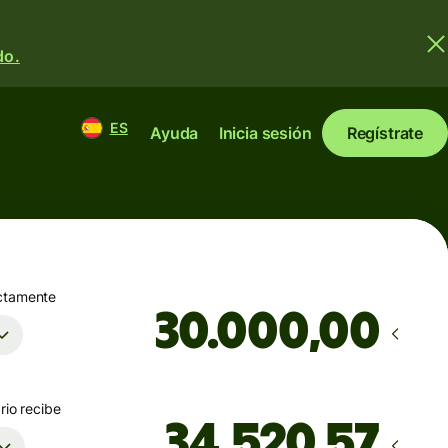
do.
ES
Ayuda
Inicia sesión
Regístrate
ctamente
,00
rio recibe