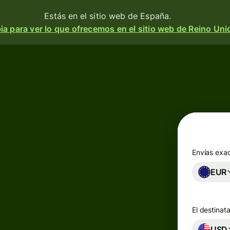
Estás en el sitio web de España.
a para ver lo que ofrecemos en el sitio web de Reino Uni
Productos
Enviar
o
Recibir
e
Emitir
o
tarjetas
m
Envías exa
n
EUR
Cuentas
multidivisa
a
 y
El destinata
d.
esa
Industrias
USD