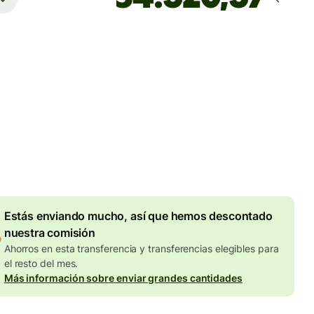
Llega
antes del lunes
totales
UR
en en la cantidad en EUR
Descuento por volumen de
7,87 EUR
Estás enviando mucho, así que hemos descontado
nuestra comisión
Ahorros en esta transferencia y transferencias elegibles para
el resto del mes.
Más información sobre enviar grandes cantidades