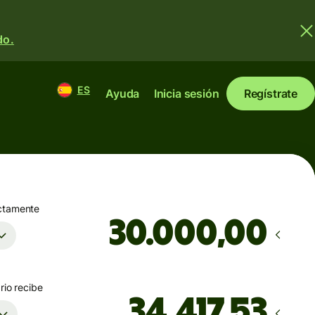
do.
ES
Ayuda
Inicia sesión
Regístrate
ctamente
,00
rio recibe