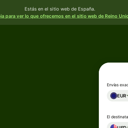
Estás en el sitio web de España.
a para ver lo que ofrecemos en el sitio web de Reino Uni
Productos
Enviar
o
Recibir
e
Emitir
o
tarjetas
m
Envías exa
n
EUR
Cuentas
multidivisa
a
 y
El destinata
d.
esa
Industrias
USD