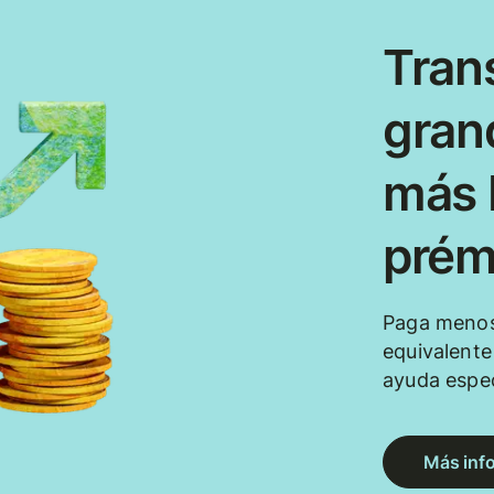
Tran
gran
más b
prém
Paga menos
equivalent
ayuda espec
Más inf