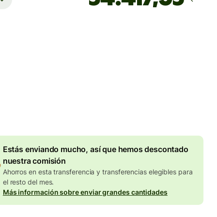
Llega
Hoy - antes del viernes
totales
UR
en en la cantidad en EUR
Descuento por volumen de
7,87 EUR
Estás enviando mucho, así que hemos descontado
nuestra comisión
Ahorros en esta transferencia y transferencias elegibles para
el resto del mes.
Más información sobre enviar grandes cantidades