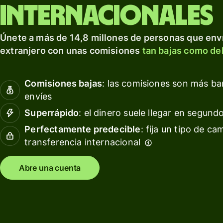
para prosperar a nivel
tarjeta
Obté
internacionales
internacional.
de
rendi
débito
con W
Explorar
Únete a más de 14,8 millones de personas que enví
Asset
Obtén
extranjero con unas comisiones
tan bajas como del
Euro
rendimientos
con Wise
Gesti
Comisiones bajas
: las comisiones son más b
Assets
las
envíes
Europe
finan
del
Superrápido
: el dinero suele llegar en segund
equip
Precios
Perfectamente predecible
: fija un tipo de ca
transferencia internacional
Conec
softw
Precios
conta
Abre una cuenta
para
clientes
personales
Recursos