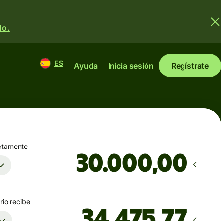
do.
ES
Ayuda
Inicia sesión
Regístrate
ctamente
,00
rio recibe