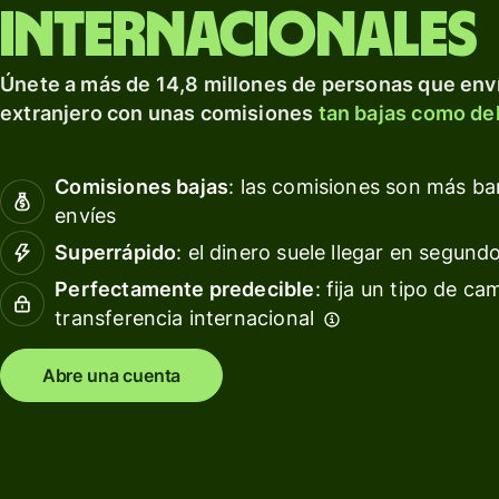
para prosperar a nivel
tarjeta
Obté
internacionales
internacional.
de
rendi
débito
con W
Explorar
Únete a más de 14,8 millones de personas que enví
Asset
Obtén
extranjero con unas comisiones
tan bajas como del
Euro
rendimientos
con Wise
Gesti
Comisiones bajas
: las comisiones son más b
Assets
las
envíes
Europe
finan
del
Superrápido
: el dinero suele llegar en segund
equip
Precios
Perfectamente predecible
: fija un tipo de ca
transferencia internacional
Conec
softw
Precios
conta
Abre una cuenta
para
clientes
personales
Recursos