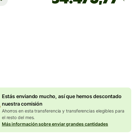
Llega
Hoy - antes del jueves
totales
UR
en en la cantidad en EUR
Descuento por volumen de
7,87 EUR
Estás enviando mucho, así que hemos descontado
nuestra comisión
Ahorros en esta transferencia y transferencias elegibles para
el resto del mes.
Más información sobre enviar grandes cantidades