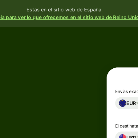
Estás en el sitio web de España.
a para ver lo que ofrecemos en el sitio web de Reino Uni
Productos
Enviar
o
Recibir
e
Emitir
o
tarjetas
m
Envías exa
n
EUR
Cuentas
multidivisa
a
 y
El destinata
d.
esa
Industrias
USD