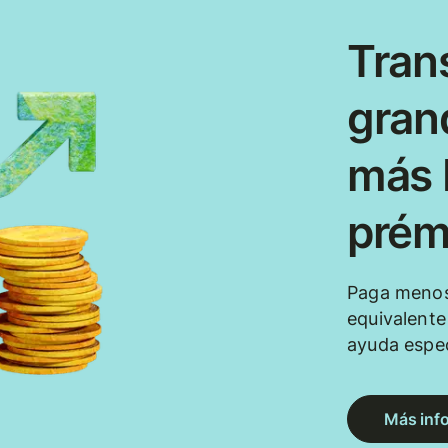
Tran
gran
más b
prém
Paga menos
equivalent
ayuda espec
Más inf