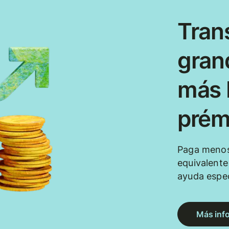
Tran
gran
más b
prém
Paga menos
equivalent
ayuda espec
Más inf