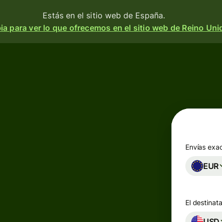
Estás en el sitio web de España.
a para ver lo que ofrecemos en el sitio web de Reino Uni
Productos
Enviar
o
Recibir
e
Emitir
o
tarjetas
m
Envías exa
n
EUR
Cuentas
multidivisa
a
 y
El destinata
d.
esa
Industrias
USD