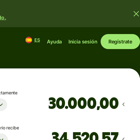
do.
ES
Ayuda
Inicia sesión
Regístrate
ctamente
,00
rio recibe