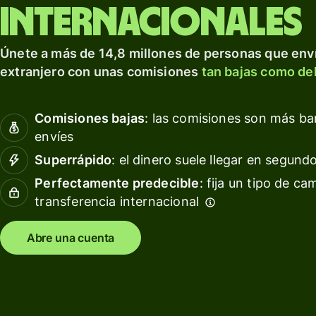
para prosperar a nivel
tarjeta
Obté
internacionales
internacional.
de
rendi
débito
con W
Explorar
Únete a más de 14,8 millones de personas que enví
Asset
Obtén
extranjero con unas comisiones
tan bajas como del
Euro
rendimientos
con Wise
Gesti
Comisiones bajas
: las comisiones son más b
Assets
las
envíes
Europe
finan
del
Superrápido
: el dinero suele llegar en segund
equip
Precios
Perfectamente predecible
: fija un tipo de ca
transferencia internacional
Conec
softw
Precios
conta
Abre una cuenta
para
clientes
personales
Recursos