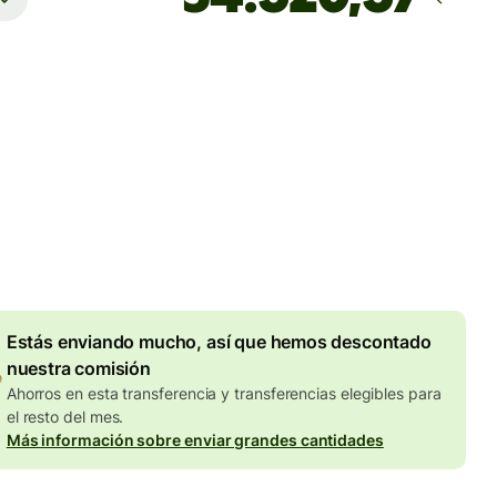
Llega
antes del lunes
totales
UR
en en la cantidad en EUR
Descuento por volumen de
7,87 EUR
Estás enviando mucho, así que hemos descontado
nuestra comisión
Ahorros en esta transferencia y transferencias elegibles para
el resto del mes.
Más información sobre enviar grandes cantidades