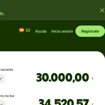
do.
ES
Ayuda
Inicia sesión
Regístrate
ctamente
,00
rio recibe