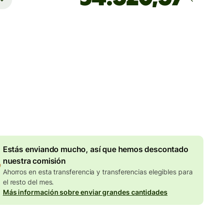
Llega
antes del lunes
totales
UR
en en la cantidad en EUR
Descuento por volumen de
7,87 EUR
Estás enviando mucho, así que hemos descontado
nuestra comisión
Ahorros en esta transferencia y transferencias elegibles para
el resto del mes.
Más información sobre enviar grandes cantidades