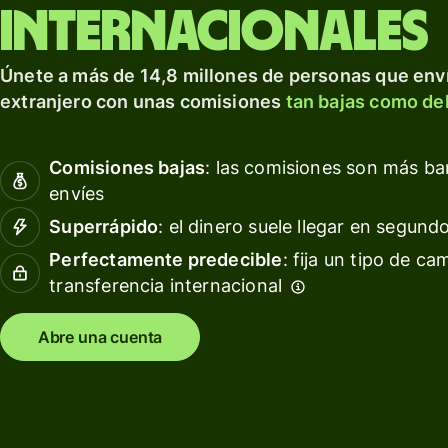
para prosperar a nivel
tarjeta
Obté
internacionales
internacional.
de
rendi
débito
con W
Explorar
Únete a más de 14,8 millones de personas que enví
Asset
Obtén
extranjero con unas comisiones
tan bajas como del
Euro
rendimientos
con Wise
Gesti
Comisiones bajas
: las comisiones son más b
Assets
las
envíes
Europe
finan
del
Superrápido
: el dinero suele llegar en segund
equip
Precios
Perfectamente predecible
: fija un tipo de ca
transferencia internacional
Conec
softw
Precios
conta
Abre una cuenta
para
clientes
personales
Recursos