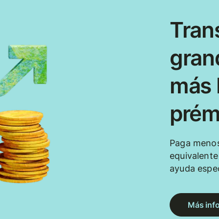
Tran
gran
más b
prém
Paga menos
equivalent
ayuda espec
Más inf