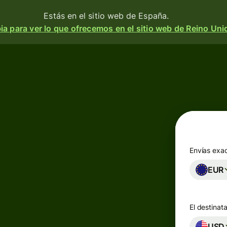
Estás en el sitio web de España.
a para ver lo que ofrecemos en el sitio web de Reino Uni
Productos
Enviar
o
Recibir
e
Emitir
o
tarjetas
m
Envías exa
n
EUR
Cuentas
multidivisa
a
 y
El destinata
d.
esa
Industrias
USD