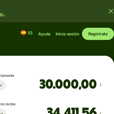
do.
ES
Ayuda
Inicia sesión
Regístrate
ctamente
,00
rio recibe