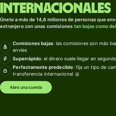
para prosperar a nivel
tarjeta
Obté
internacionales
internacional.
de
rendi
débito
con W
Explorar
Únete a más de 14,8 millones de personas que enví
Asset
Obtén
extranjero con unas comisiones
tan bajas como del
Euro
rendimientos
con Wise
Gesti
Comisiones bajas
: las comisiones son más b
Assets
las
envíes
Europe
finan
del
Superrápido
: el dinero suele llegar en segund
equip
Precios
Perfectamente predecible
: fija un tipo de ca
transferencia internacional
Conec
softw
Precios
conta
Abre una cuenta
para
clientes
personales
Recursos