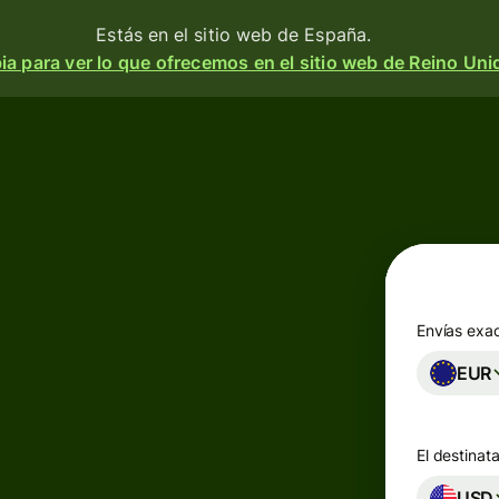
Estás en el sitio web de España.
a para ver lo que ofrecemos en el sitio web de Reino Uni
Productos
Enviar
o
Recibir
e
Emitir
o
tarjetas
m
Envías exa
n
EUR
Cuentas
multidivisa
a
 y
El destinata
d.
esa
Industrias
USD