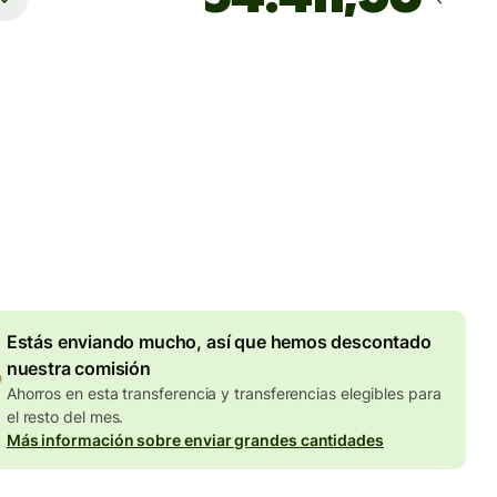
Llega
Hoy - antes del viernes
totales
UR
en en la cantidad en EUR
Descuento por volumen de
7,87 EUR
Estás enviando mucho, así que hemos descontado
nuestra comisión
Ahorros en esta transferencia y transferencias elegibles para
el resto del mes.
Más información sobre enviar grandes cantidades