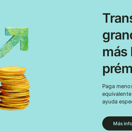
Tran
gran
más b
prém
Paga menos
equivalent
ayuda espec
Más inf