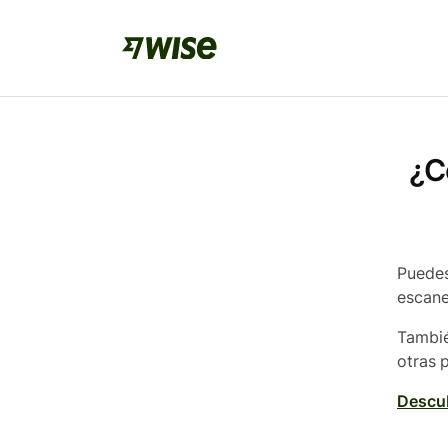
¿C
Puedes
escane
Tambié
otras 
Descub