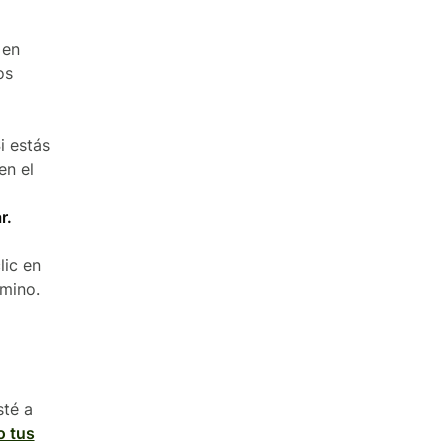
 en
os
i estás
en el
r.
lic en
amino.
sté a
o tus