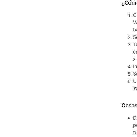
¿Cómo
C
W
b
S
T
e
s
I
S
U
Y
Cosas
D
p
t