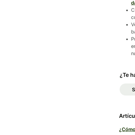
d
C
c
V
b
P
e
n
¿Te ha
S
Artícu
¿Cómo 