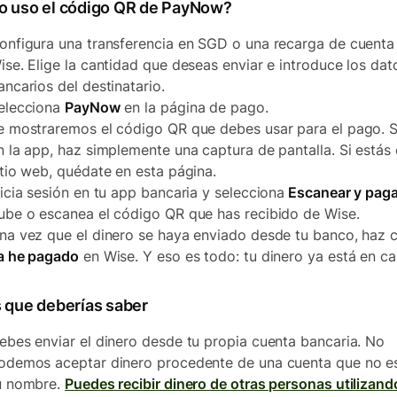
 uso el código QR de PayNow?
onfigura una transferencia en SGD o una recarga de cuenta
ise. Elige la cantidad que deseas enviar e introduce los dat
ancarios del destinatario.
elecciona
PayNow
en la página de pago.
e mostraremos el código QR que debes usar para el pago. S
n la app, haz simplemente una captura de pantalla. Si estás 
itio web, quédate en esta página.
nicia sesión en tu app bancaria y selecciona
Escanear y paga
ube o escanea el código QR que has recibido de Wise.
na vez que el dinero se haya enviado desde tu banco, haz c
a he pagado
en Wise. Y eso es todo: tu dinero ya está en c
 que deberías saber
ebes enviar el dinero desde tu propia cuenta bancaria. No
odemos aceptar dinero procedente de una cuenta que no e
u nombre.
Puedes recibir dinero de otras personas utilizand