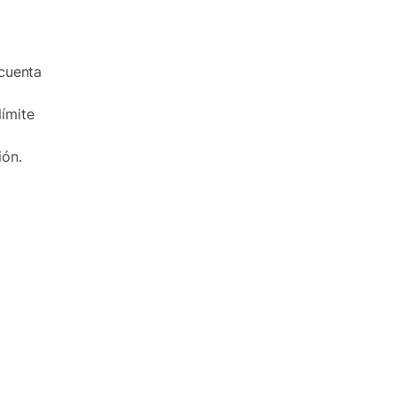
 cuenta
ímite
ión.