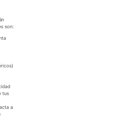
án
es son:
nta
éricos)
tidad
e tus
acta a
e