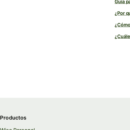
Guía p
¿Por q
¿Cómo 
¿Cuále
Productos