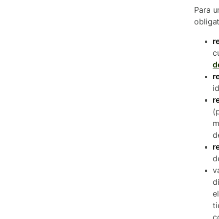
Para 
obligat
r
c
d
r
i
r
(
m
d
r
d
v
d
e
t
c