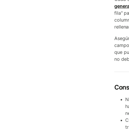
genera
fila" 
column
rellen
Asegúr
campos
que pu
no deb
Cons
N
h
n
C
t