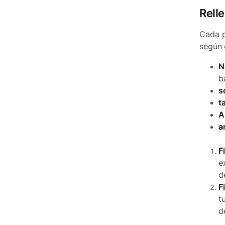
Relle
Cada p
según 
N
b
s
t
A
a
F
e
d
F
t
d