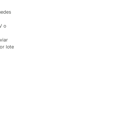
uedes
V o
viar
or lote