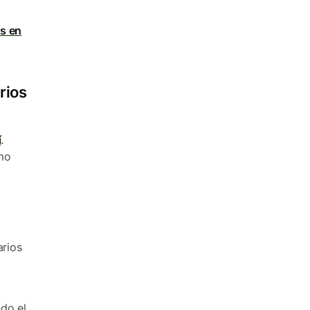
s en
rios
í
.
mo
arios
do el