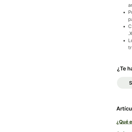
a
P
p
C
.
L
t
¿Te ha
S
Artícu
¿Qué e