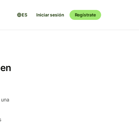
ES
Iniciar sesión
Regístrate
 en
 una
s