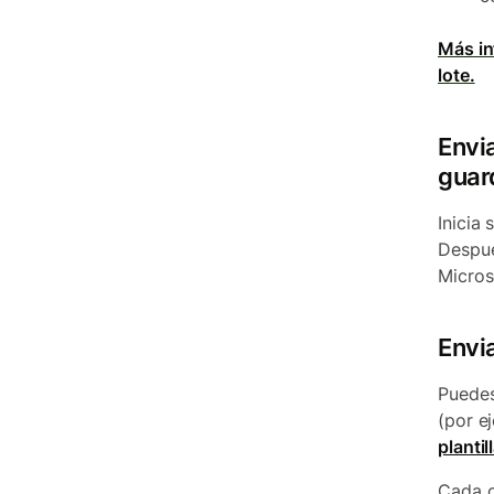
Más in
lote.
Envia
guar
Inicia
Despué
Micros
Envi
Puedes
(por e
plantil
Cada c