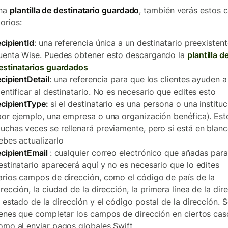
una
plantilla de destinatario guardado
, también verás estos
orios:
ecipientId
: una referencia única a un destinatario preexistent
uenta Wise. Puedes obtener esto descargando la
plantilla d
estinatarios guardados
ecipientDetail
: una referencia para que los clientes ayuden a
dentificar al destinatario. No es necesario que edites esto
ecipientType:
si el destinatario es una persona o una instituc
por ejemplo, una empresa o una organización benéfica). Est
uchas veces se rellenará previamente, pero si está en blanc
ebes actualizarlo
ecipientEmail
: cualquier correo electrónico que añadas para
estinatario aparecerá aquí y no es necesario que lo edites
arios campos de dirección, como el código de país de la
irección, la ciudad de la dirección, la primera línea de la dir
l estado de la dirección y el código postal de la dirección. 
ienes que completar los campos de dirección en ciertos cas
omo al enviar pagos globales Swift