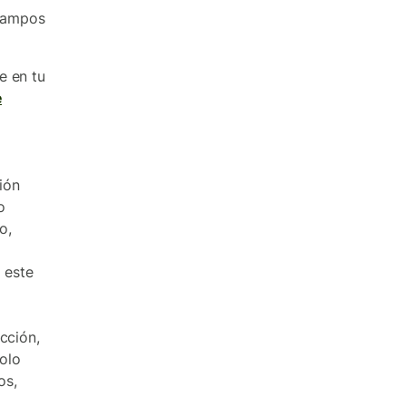
 campos
e en tu
e
ión
o
o,
 este
ección,
Solo
os,