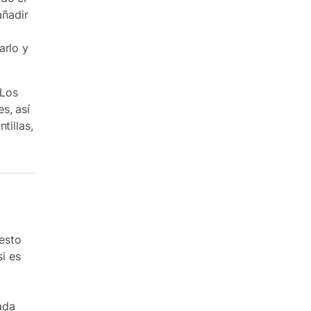
añadir
arlo y
 Los
s, así
tillas,
esto
i es
ada