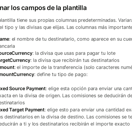
nar los campos de la plantilla
lantilla tiene sus propias columnas predeterminadas. Variar
el tipo y las divisas que elijas. Las columnas más important
ame
: el nombre de tu destinatario, como aparece en su cue
ancaria
ourceCurrency
: la divisa que usas para pagar tu lote
argetCurrency
: la divisa que recibirán tus destinatarios
mount
: el importe de la transferencia (solo caracteres num
mountCurrency
: define tu tipo de pago:
ixed Source Payment
: elige esta opción para enviar una can
xacta en la divisa de origen. Las comisiones se deducirán d
estinatarios
ixed Target Payment
: elige esto
para enviar una cantidad ex
us destinatarios en la divisa de destino. Las comisiones se t
educirán a ti y los destinatarios recibirán el importe exacto