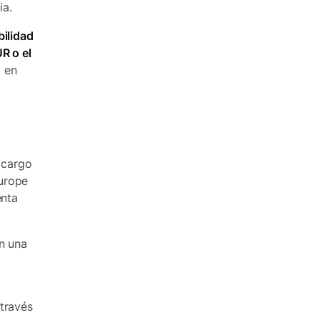
ia.
bilidad
R o el
á en
 cargo
Europe
enta
n una
través