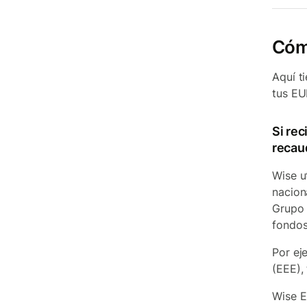
Cóm
Aquí t
tus EU
Si re
recau
Wise ut
nacion
Grupo 
fondos
Por ej
(EEE),
Wise E