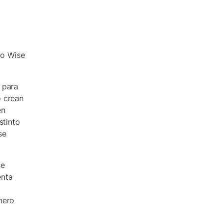
po Wise
 para
o crean
en
stinto
se
se
enta
nero