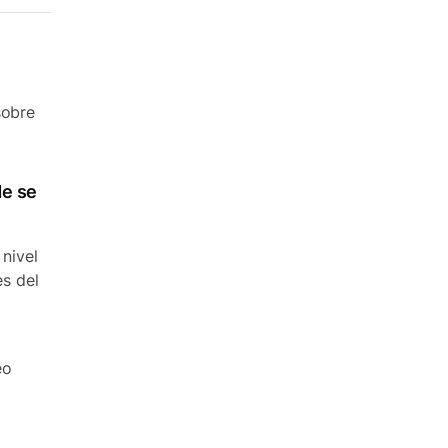
sobre
de se
 nivel
es del
eo