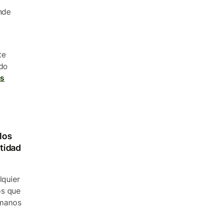
nde
te
ndo
s
los
ntidad
lquier
os que
 manos