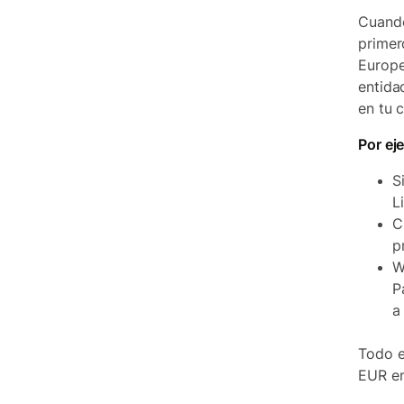
Cuando
primer
Europe
entida
en tu 
Por ej
S
L
C
p
W
P
a
Todo e
EUR en