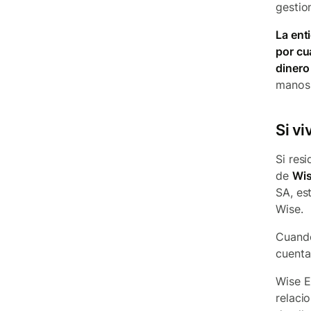
gestio
La ent
por cu
dinero 
manos 
Si v
Si res
de
Wis
SA, es
Wise.
Cuando
cuenta
Wise E
relaci