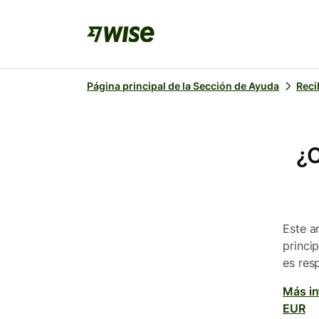
Página principal de la Sección de Ayuda
Reci
¿C
Este a
princi
es res
Más in
EUR