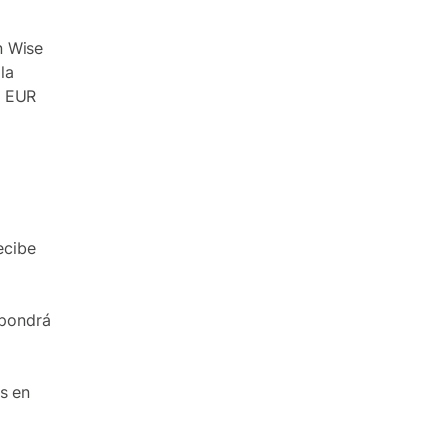
n Wise
la
o EUR
ecibe
 pondrá
s en