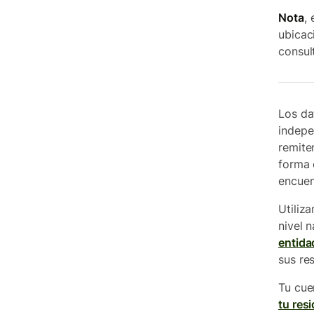
Nota
,
ubicac
consul
Los da
indepe
remite
forma 
encuen
Utiliz
nivel 
entida
sus re
Tu cue
tu res