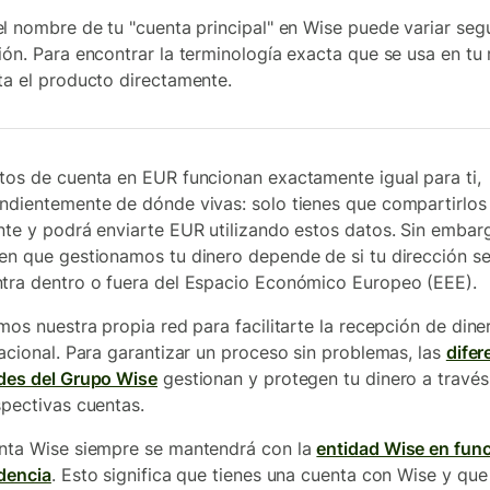
 el nombre de tu "cuenta principal" en Wise puede variar seg
ión. Para encontrar la terminología exacta que se usa en tu 
ta el producto directamente.
tos de cuenta en EUR funcionan exactamente igual para ti,
ndientemente de dónde vivas: solo tienes que compartirlos
nte y podrá enviarte EUR utilizando estos datos. Sin embarg
en que gestionamos tu dinero depende de si tu dirección s
tra dentro o fuera del Espacio Económico Europeo (EEE).
amos nuestra propia red para facilitarte la recepción de dine
nacional. Para garantizar un proceso sin problemas, las
difer
des del Grupo Wise
gestionan y protegen tu dinero a través
spectivas cuentas.
nta Wise siempre se mantendrá con la
entidad Wise en fun
idencia
. Esto significa que tienes una cuenta con Wise y que