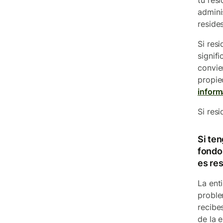
tu res
admini
resides
Si res
signif
convie
propie
inform
Si res
Si te
fondos
es re
La ent
proble
recibe
de la 