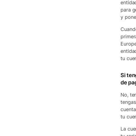
entida
para g
y pone
Cuando
primer
Europe
entida
tu cuen
Si te
de pa
No, te
tengas
cuenta
tu cue
La cue