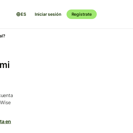
ES
Iniciar sesión
Regístrate
al?
 mi
cuenta
 Wise
ta en