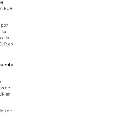
pe
 en EUR
 por
ise
 a la
 EUR en
cuenta
e
os de
UR en
ión de