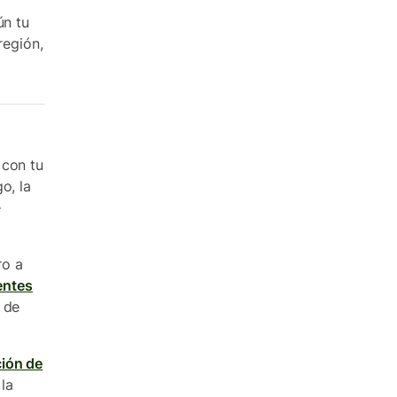
ún tu
región,
 con tu
o, la
e
ro a
entes
 de
ción de
 la