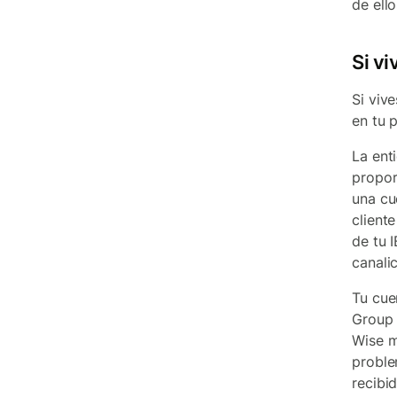
de ello
Si v
Si viv
en tu 
La ent
propor
una cu
client
de tu 
canali
Tu cue
Group 
Wise m
proble
recibid