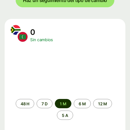
Haz un seguimiento del tipo de cambio
0
Sin cambios
Periodo
48 H
7 D
1 M
6 M
12 M
de
tiempo
5 A