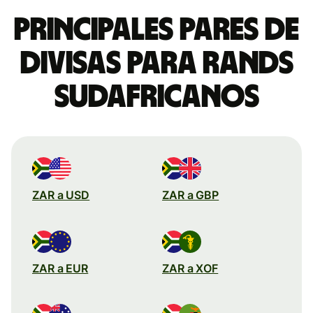
Principales pares de
divisas para rands
sudafricanos
ZAR a USD
ZAR a GBP
ZAR a EUR
ZAR a XOF