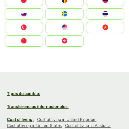
Polska
România
Россия
Slovensko
Ruoŧŧa
ไทย
Türkiye
United States
Vietnam
中国
中國香港特別行政區
Tipos de cambio:
Transferencias internacionales:
Cost of living:
Cost of living in United Kingdom
Cost of living in United States
Cost of living in Australia