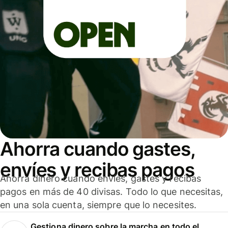
Ahorra cuando gastes,
envíes y recibas pagos
Ahorra dinero cuando envíes, gastes y recibas
pagos en más de 40 divisas. Todo lo que necesitas,
en una sola cuenta, siempre que lo necesites.
Gestiona dinero sobre la marcha en todo el