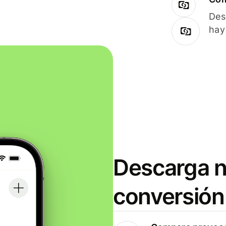
Des
hay
Descarga n
conversión