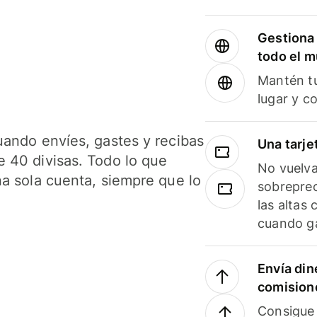
Gestiona 
todo el 
Mantén tu
lugar y c
uando envíes, gastes y recibas
Una tarje
 40 divisas. Todo lo que
No vuelva
na sola cuenta, siempre que lo
sobreprec
las altas
cuando ga
Envía din
comision
Consigue 