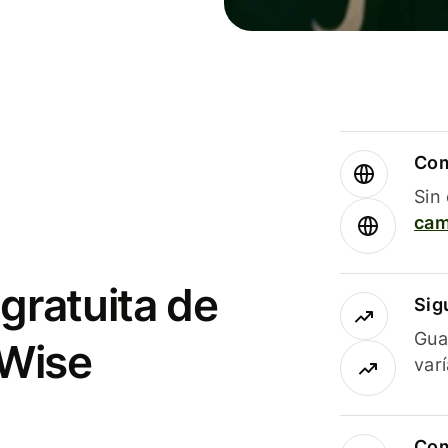
Com
Sin
cam
gratuita de
Sig
Gua
 Wise
var
Com