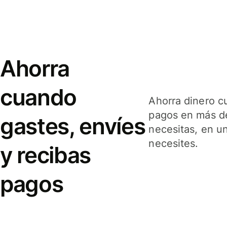
Ahorra
cuando
Ahorra dinero c
pagos en más de
gastes, envíes
necesitas, en u
necesites.
y recibas
pagos