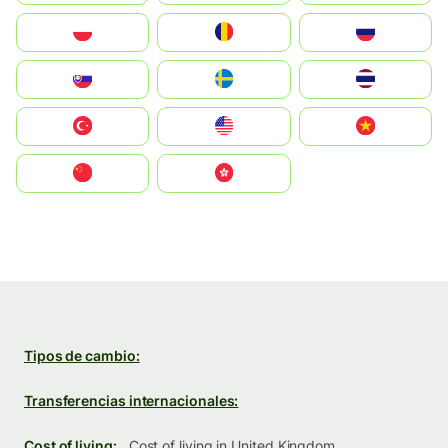
Polska
România
Россия
Slovensko
Ruoŧŧa
ไทย
Türkiye
United States
Vietnam
中国
中國香港特別行政區
Tipos de cambio:
Transferencias internacionales:
Cost of living:
Cost of living in United Kingdom