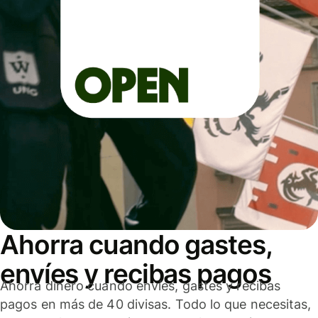
Ahorra cuando gastes,
envíes y recibas pagos
Ahorra dinero cuando envíes, gastes y recibas
pagos en más de 40 divisas. Todo lo que necesitas,