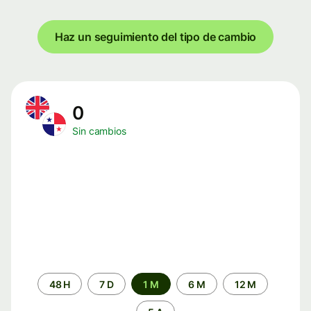
Haz un seguimiento del tipo de cambio
0
Sin cambios
Periodo
48 H
7 D
1 M
6 M
12 M
de
tiempo