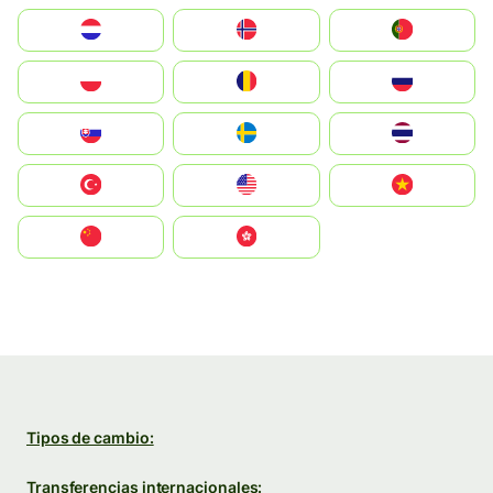
Nederland
Norge
Portugal
Polska
România
Россия
Slovensko
Ruoŧŧa
ไทย
Türkiye
United States
Vietnam
中国
中國香港特別行政區
Tipos de cambio:
Transferencias internacionales: