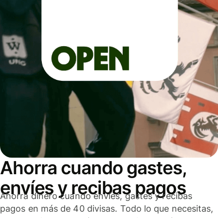
Ahorra cuando gastes,
envíes y recibas pagos
Ahorra dinero cuando envíes, gastes y recibas
pagos en más de 40 divisas. Todo lo que necesitas,