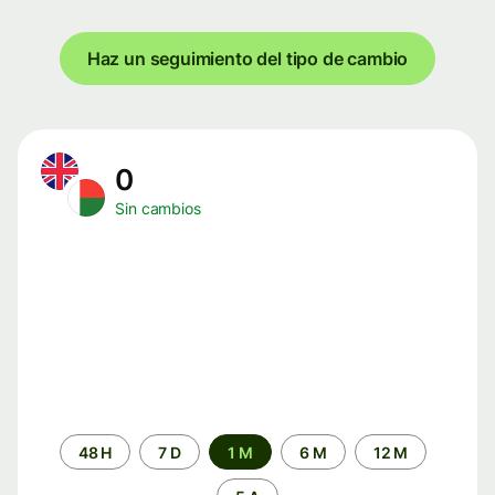
Haz un seguimiento del tipo de cambio
0
Sin cambios
Periodo
48 H
7 D
1 M
6 M
12 M
de
tiempo