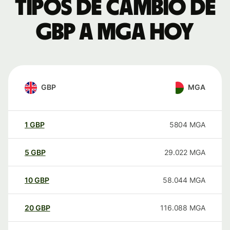
Tipos de cambio de
GBP a MGA hoy
GBP
MGA
1
GBP
5804
MGA
5
GBP
29.022
MGA
10
GBP
58.044
MGA
20
GBP
116.088
MGA