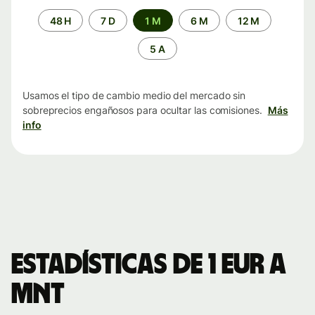
Periodo
48 H
7 D
1 M
6 M
12 M
de
tiempo
5 A
Usamos el tipo de cambio medio del mercado sin
sobreprecios engañosos para ocultar las comisiones.
Más
info
Estadísticas de 1 EUR a
MNT