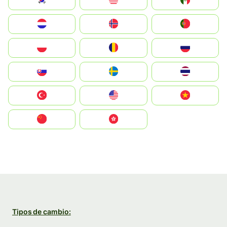
South Korea
Malay
Mexico
Nederland
Norge
Portugal
Polska
România
Россия
Slovensko
Ruoŧŧa
ไทย
Türkiye
United States
Vietnam
中国
中國香港特別行政區
Tipos de cambio: