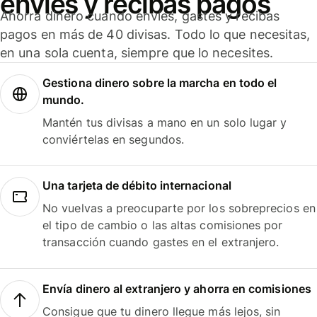
envíes y recibas pagos
Ahorra dinero cuando envíes, gastes y recibas
pagos en más de 40 divisas. Todo lo que necesitas,
en una sola cuenta, siempre que lo necesites.
Gestiona dinero sobre la marcha en todo el
mundo.
Mantén tus divisas a mano en un solo lugar y
conviértelas en segundos.
Una tarjeta de débito internacional
No vuelvas a preocuparte por los sobreprecios en
el tipo de cambio o las altas comisiones por
transacción cuando gastes en el extranjero.
Envía dinero al extranjero y ahorra en comisiones
Consigue que tu dinero llegue más lejos, sin