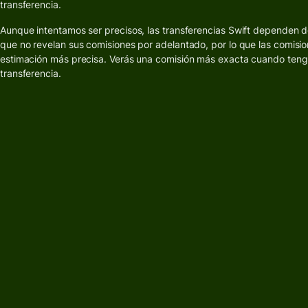
para prosperar a nivel
transferencia.
Multidivisa
inter
internacional.
Wise
Aunque intentamos ser precisos, las transferencias Swift dependen d
Gesti
Explorar
que no revelan sus comisiones por adelantado, por lo que las comisi
Recibe
las
estimación más precisa. Verás una comisión más exacta cuando ten
intereses
finan
transferencia.
del
equip
Precios
Conec
softw
Precios
conta
para
clientes
personales
Recursos
Explora l
integraci
de API