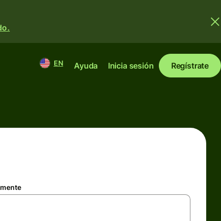
do.
EN
Ayuda
Inicia sesión
Regístrate
amente