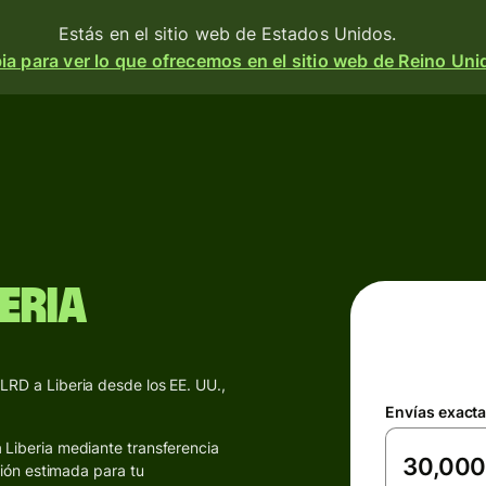
Estás en el sitio web de Estados Unidos.
a para ver lo que ofrecemos en el sitio web de Reino Uni
Productos
Enviar
o
Recibir
e
eria
Emitir
o
tarjetas
m
 una
Cuentas
a
LRD a Liberia desde los EE. UU.,
multidivisa
divisa
 y
Envías exact
 Liberia mediante transferencia
d.
Industrias
e
sión estimada para tu