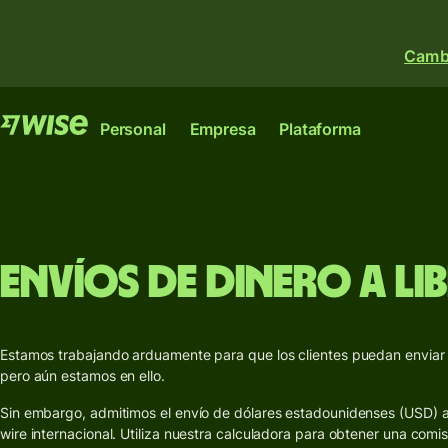
Cambi
Funciones
Funciones
Personal
Empresa
Plataforma
Envía
Envía
dinero
diner
Cuenta
Wise
Envía
Recib
Wise
Envíos de dinero a Lib
Wise
cantidades
diner
para
Platfor
grandes
Obtén
La cuenta
Empresas
Recibe
Tarjet
internacional para
Donde bancos,
Estamos trabajando arduamente para que los clientes puedan enviar 
enviar, gastar y
dinero
Multi
instituciones financieras
pero aún estamos en ello.
La única cuenta que tu
convertir dinero
Wise
empresas pueden
empresa emergente o
Obtén una
como un local.
Sin embargo, admitimos el envío de dólares estadounidenses (USD) a
conectarse a nuestra re
en expansión necesita
Tarjeta
Recib
wire internacional. Utiliza nuestra calculadora para obtener una comi
Explorar
Explorar