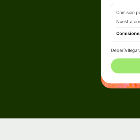
Comisión po
Eventos
Nuestra co
s
Comisiones
Regístrate en
Wise
Debería llegar
Connect
Desarrolladores
Explora la
documentación
de la API