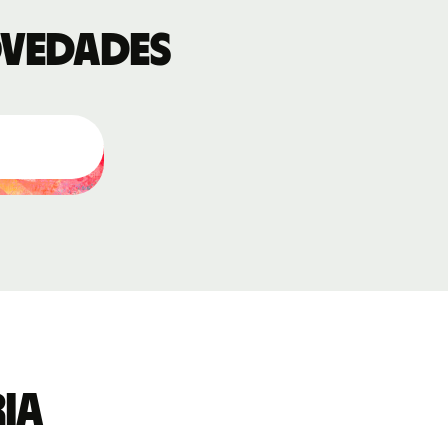
novedades
ria