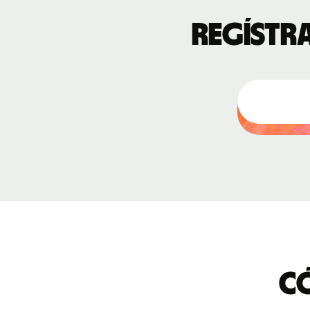
Regístra
Có