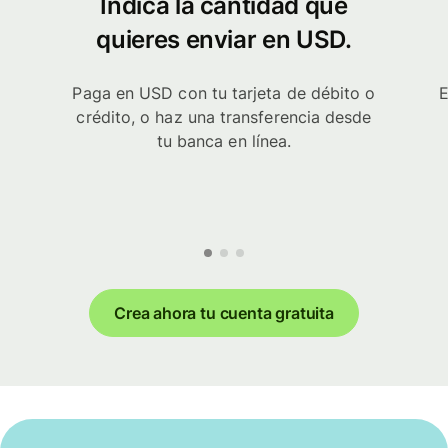
Indica la cantidad que
quieres enviar en USD.
Paga en USD con tu tarjeta de débito o
E
crédito, o haz una transferencia desde
tu banca en línea.
Crea ahora tu cuenta gratuita