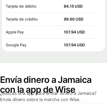
Tarjeta de débito
84.15 USD
Tarjeta de crédito
99.60 USD
Apple Pay
107.94 USD
Google Pay
107.94 USD
Envía dinero a Jamaica
con la app de Wise
¿Buscas una app para enviar dinero a Jamaica?
Envía dinero sobre la marcha con Wise.