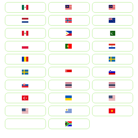
México
Malaysia (MS)
Malaysia
Nederland
Norge
New Zealand
Perú
Philippines
Pakistan
Polska
Portugal
Paraguay
România
На русском
Sweden
Sverige
Singapore
Slovenija
Slovensko
Thailand
ไทย
Türkiye
Україна
United States
Estados Unidos
Uruguay
Việt Nam
بالعربية
South Africa