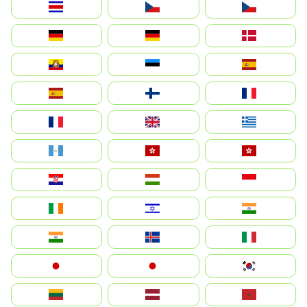
Costa Rica
Czechia
Česko
Deutschland
Germany
Danmark
Ecuador
Eesti
Spain
España
Suomi
France
France
United Kingdom
Ελλάδα
Guatemala
Hong Kong
中國香港特別行政區
Hrvatska
Magyarország
Indonesia
Ireland
ישראל
भारत
India
Ísland
Italia
Japan
日本
대한민국
Lietuva
Latvija
Maroc