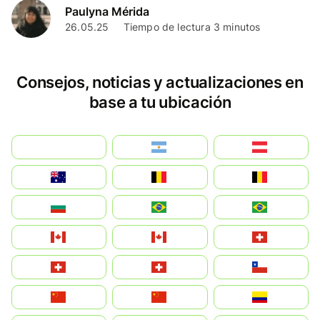
Paulyna Mérida
26.05.25
Tiempo de lectura 3 minutos
Consejos, noticias y actualizaciones en
base a tu ubicación
بالعربية
Argentina
Österreich
Australia
België
Belgique
България
Brasil (ES)
Brasil
Canada (FR)
Canada
Svizzera
Suisse
Schweiz
Chile
中国
China
Colombia