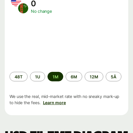
0
No change
Time
48T
1U
1M
6M
12M
5Å
period
We use the real, mid-market rate with no sneaky mark-up
to hide the fees.
Learn more