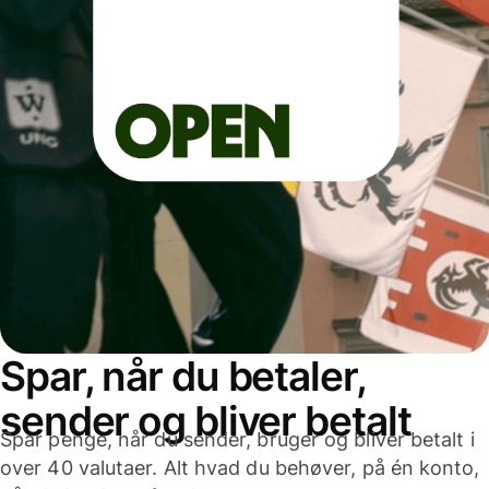
Spar, når du betaler,
sender og bliver betalt
Spar penge, når du sender, bruger og bliver betalt i
over 40 valutaer. Alt hvad du behøver, på én konto,