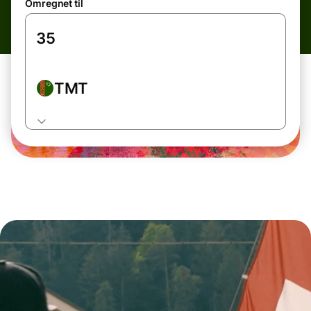
Omregnet til
TMT