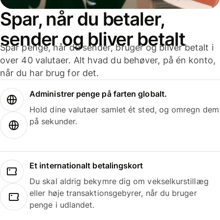
Spar, når du betaler,
sender og bliver betalt
Spar penge, når du sender, bruger og bliver betalt i
over 40 valutaer. Alt hvad du behøver, på én konto,
når du har brug for det.
Administrer penge på farten globalt.
Hold dine valutaer samlet ét sted, og omregn dem
på sekunder.
Et internationalt betalingskort
Du skal aldrig bekymre dig om vekselkurstillæg
eller høje transaktionsgebyrer, når du bruger
penge i udlandet.