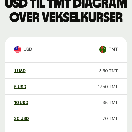
USD til TMT Diagram
over vekselkurser
USD
TMT
1
USD
3.50
TMT
5
USD
17.50
TMT
10
USD
35
TMT
20
USD
70
TMT