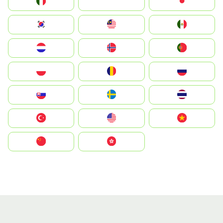
Italia
JA
Japan
South Korea
Malay
Mexico
Nederland
Norge
Portugal
Polska
România
Россия
Slovensko
Ruoŧŧa
ไทย
Türkiye
United States
Vietnam
中国
中國香港特別行政區