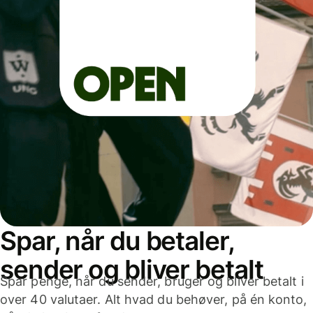
Spar, når du betaler,
sender og bliver betalt
Spar penge, når du sender, bruger og bliver betalt i
over 40 valutaer. Alt hvad du behøver, på én konto,