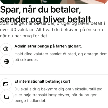
Spar, når du betaler,
sender og bliver betalt
Spar penge, når du sender, bruger og bliver betalt i
over 40 valutaer. Alt hvad du behøver, på én konto,
når du har brug for det.
Administrer penge på farten globalt.
Hold dine valutaer samlet ét sted, og omregn dem
på sekunder.
Et internationalt betalingskort
Du skal aldrig bekymre dig om vekselkurstillæg
eller høje transaktionsgebyrer, når du bruger
penge i udlandet.