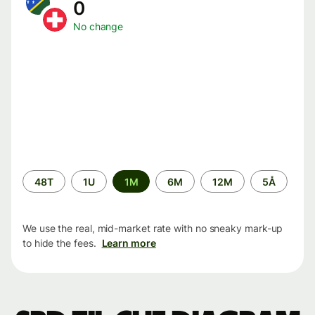
0
No change
Time
48T
1U
1M
6M
12M
5Å
period
We use the real, mid-market rate with no sneaky mark-up
to hide the fees.
Learn more