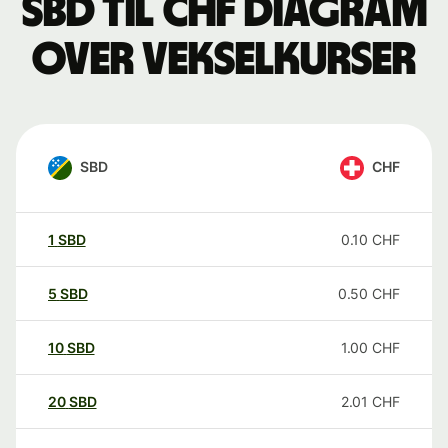
SBD til CHF Diagram
over vekselkurser
SBD
CHF
1
SBD
0.10
CHF
5
SBD
0.50
CHF
10
SBD
1.00
CHF
20
SBD
2.01
CHF