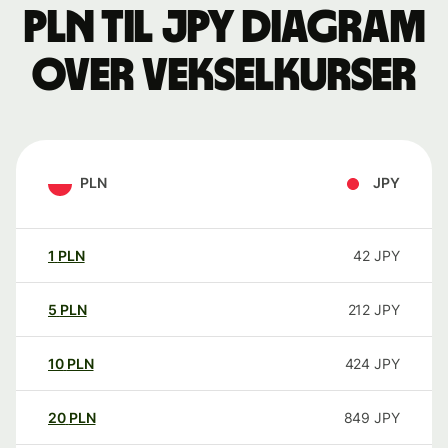
PLN til JPY Diagram
over vekselkurser
PLN
JPY
1
PLN
42
JPY
5
PLN
212
JPY
10
PLN
424
JPY
20
PLN
849
JPY