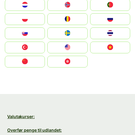
Nederland
Norge
Portugal
Polska
România
Россия
Slovensko
Ruoŧŧa
ไทย
Türkiye
United States
Vietnam
中国
中國香港特別行政區
Valutakurser:
Overfør penge til udlandet: