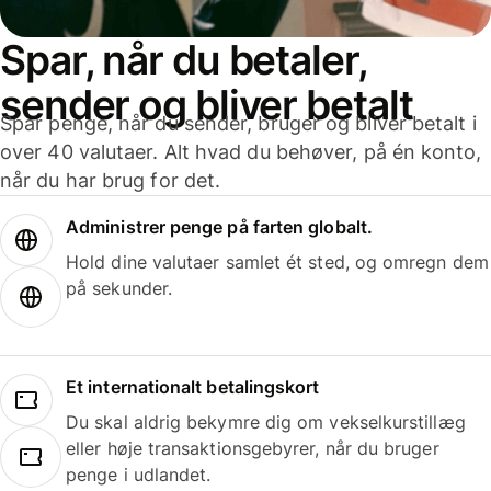
Spar, når du betaler,
sender og bliver betalt
Spar penge, når du sender, bruger og bliver betalt i
over 40 valutaer. Alt hvad du behøver, på én konto,
når du har brug for det.
Administrer penge på farten globalt.
Hold dine valutaer samlet ét sted, og omregn dem
på sekunder.
Et internationalt betalingskort
Du skal aldrig bekymre dig om vekselkurstillæg
eller høje transaktionsgebyrer, når du bruger
penge i udlandet.