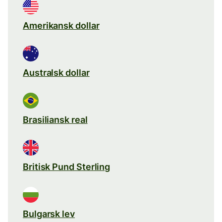
Amerikansk dollar
Australsk dollar
Brasiliansk real
Britisk Pund Sterling
Bulgarsk lev