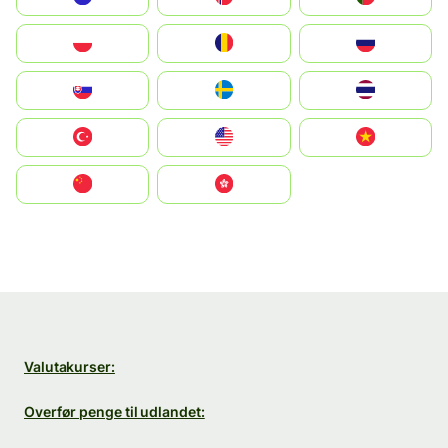
Polska
România
Россия
Slovensko
Ruoŧŧa
ไทย
Türkiye
United States
Vietnam
中国
中國香港特別行政區
Valutakurser:
Overfør penge til udlandet: