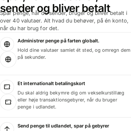
sender og bliver betalt
Spar penge, når du sender, bruger og bliver betalt i
over 40 valutaer. Alt hvad du behøver, på én konto,
når du har brug for det.
Administrer penge på farten globalt.
Hold dine valutaer samlet ét sted, og omregn dem
på sekunder.
Et internationalt betalingskort
Du skal aldrig bekymre dig om vekselkurstillæg
eller høje transaktionsgebyrer, når du bruger
penge i udlandet.
Send penge til udlandet, spar på gebyrer