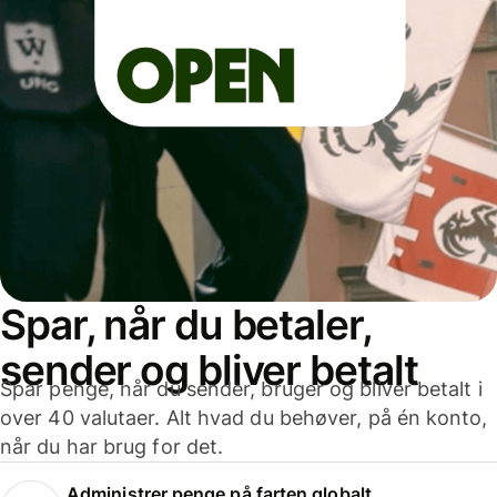
Spar, når du betaler,
sender og bliver betalt
Spar penge, når du sender, bruger og bliver betalt i
over 40 valutaer. Alt hvad du behøver, på én konto,
når du har brug for det.
Administrer penge på farten globalt.