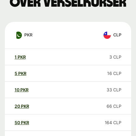
over vekselkurser
PKR
CLP
1
PKR
3
CLP
5
PKR
16
CLP
10
PKR
33
CLP
20
PKR
66
CLP
50
PKR
164
CLP