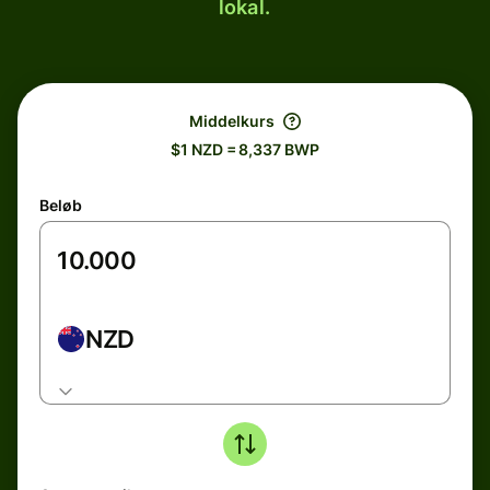
lokal.
Middelkurs
$1 NZD = 8,337 BWP
Beløb
NZD