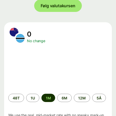
Følg valutakursen
0
No change
Time
48T
1U
1M
6M
12M
5Å
period
We use the real, mid-market rate with no sneaky mark-up