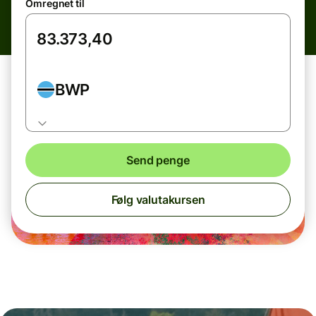
Omregnet til
BWP
Send penge
Følg valutakursen