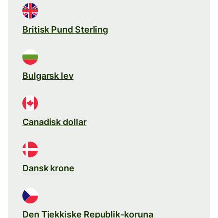
Britisk Pund Sterling
Bulgarsk lev
Canadisk dollar
Dansk krone
Den Tjekkiske Republik-koruna