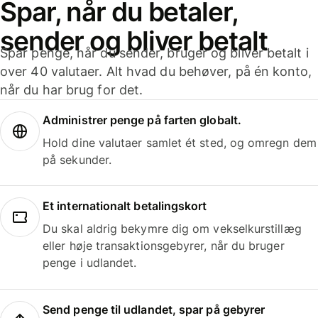
Spar, når du betaler,
sender og bliver betalt
Spar penge, når du sender, bruger og bliver betalt i
over 40 valutaer. Alt hvad du behøver, på én konto,
når du har brug for det.
Administrer penge på farten globalt.
Hold dine valutaer samlet ét sted, og omregn dem
på sekunder.
Et internationalt betalingskort
Du skal aldrig bekymre dig om vekselkurstillæg
eller høje transaktionsgebyrer, når du bruger
penge i udlandet.
Send penge til udlandet, spar på gebyrer