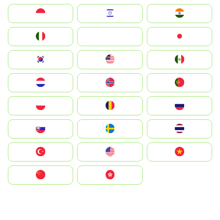
Indonesia
Israel
India
Italia
JA
Japan
South Korea
Malay
Mexico
Nederland
Norge
Portugal
Polska
România
Россия
Slovensko
Ruoŧŧa
ไทย
Türkiye
United States
Vietnam
中国
中國香港特別行政區