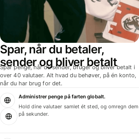
Spar, når du betaler,
sender og bliver betalt
Spar penge, når du sender, bruger og bliver betalt i
over 40 valutaer. Alt hvad du behøver, på én konto,
når du har brug for det.
Administrer penge på farten globalt.
Hold dine valutaer samlet ét sted, og omregn dem
på sekunder.