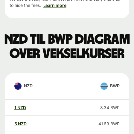
to hide the fees.
Learn more
NZD til BWP Diagram
over vekselkurser
NZD
BWP
1
NZD
8.34
BWP
5
NZD
41.69
BWP