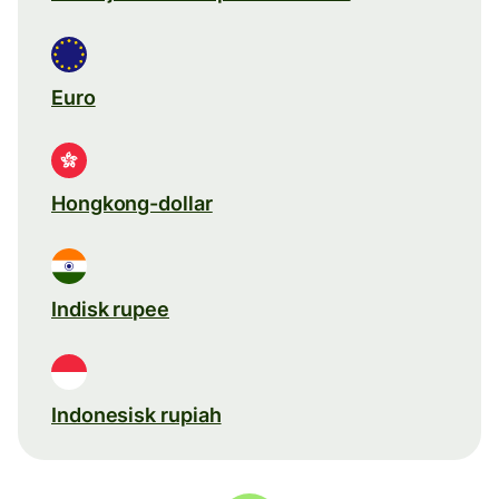
Euro
Hongkong-dollar
Indisk rupee
Indonesisk rupiah