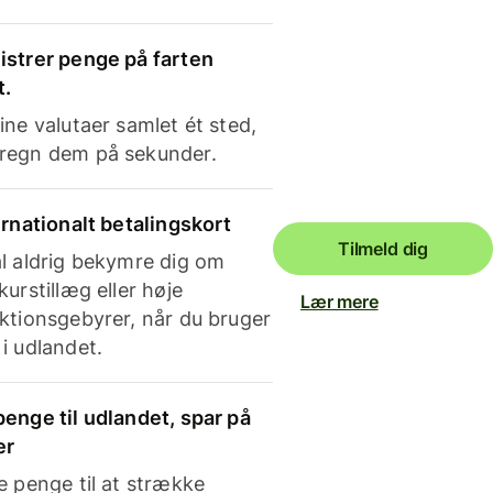
strer penge på farten
t.
ine valutaer samlet ét sted,
regn dem på sekunder.
ernationalt betalingskort
Tilmeld dig
l aldrig bekymre dig om
kurstillæg eller høje
Lær mere
ktionsgebyrer, når du bruger
i udlandet.
enge til udlandet, spar på
er
e penge til at strække