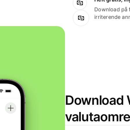
Download på få
irriterende an
Download W
valutaomr