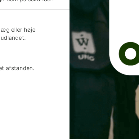
læg eller høje
 udlandet.
et afstanden.