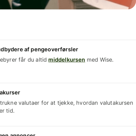
dbydere af pengeoverførsler
ebyrer får du altid
middelkursen
med Wise.
takurser
trukne valutaer for at tjekke, hvordan valutakursen
r tid.
ingen annoncer