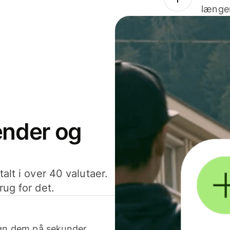
længer
sender og
alt i over 40 valutaer.
rug for det.
egn dem på sekunder.