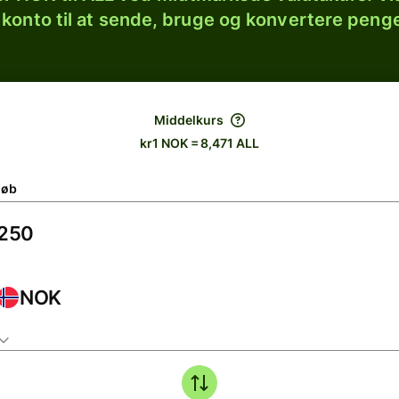
 konto til at sende, bruge og konvertere penge
Middelkurs
kr1 NOK = 8,471 ALL
løb
NOK