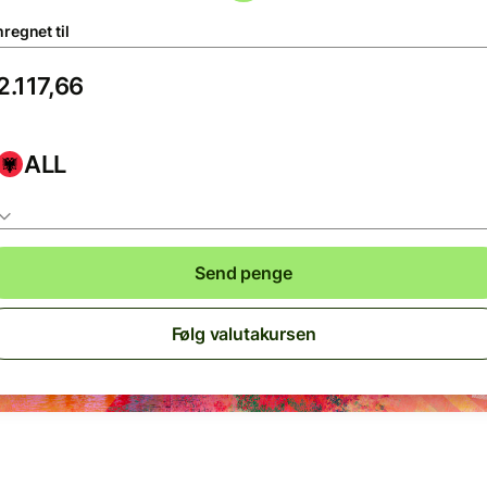
regnet til
ALL
Send penge
Følg valutakursen