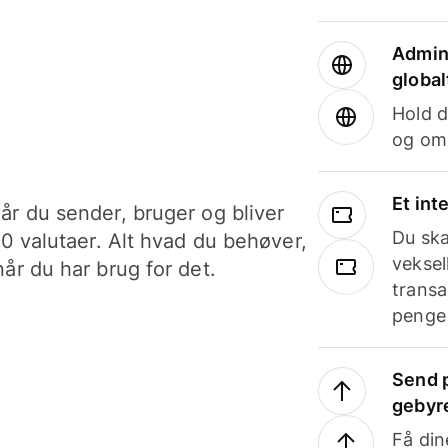
Admini
global
Hold d
og om
Et int
år du sender, bruger og bliver
Du ska
40 valutaer. Alt hvad du behøver,
veksel
år du har brug for det.
transa
penge 
Send p
gebyr
Få din