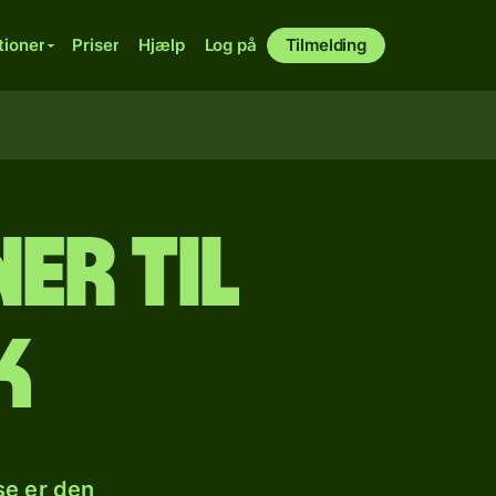
tioner
Priser
Hjælp
Log på
Tilmelding
er til
k
se er den