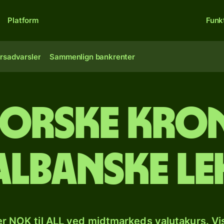
Platform
Funk
rsadvarsler
Sammenlign bankrenter
orske kron
albanske le
r NOK til ALL ved midtmarkeds valutakurs. Vi