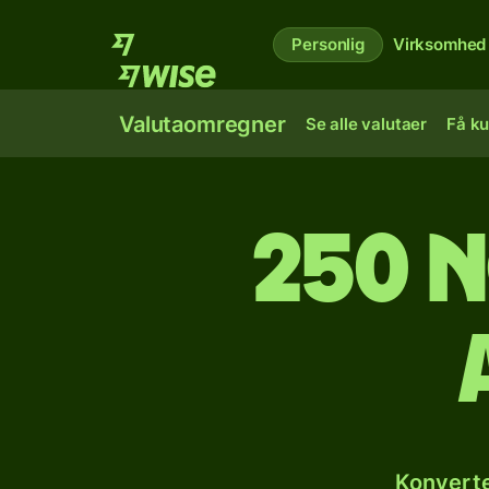
Personlig
Virksomhed
Valutaomregner
Se alle valutaer
Få ku
250 n
Konverte