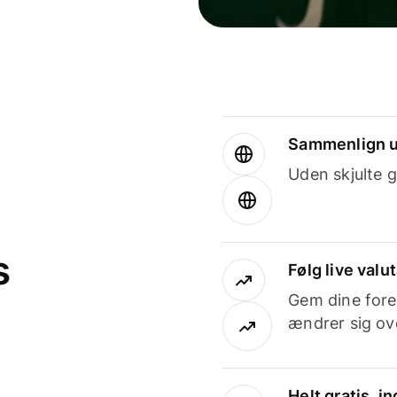
Sammenlign u
Uden skjulte g
s
Følg live valu
Gem dine fore
ændrer sig ove
Helt gratis, 