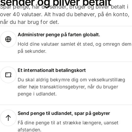
sender og bliver betalt
Spar penge, når du sender, bruger og bliver betalt i
over 40 valutaer. Alt hvad du behøver, på én konto,
når du har brug for det.
Administrer penge på farten globalt.
Hold dine valutaer samlet ét sted, og omregn dem
på sekunder.
Et internationalt betalingskort
Du skal aldrig bekymre dig om vekselkurstillæg
eller høje transaktionsgebyrer, når du bruger
penge i udlandet.
Send penge til udlandet, spar på gebyrer
Få dine penge til at strække længere, uanset
afstanden.