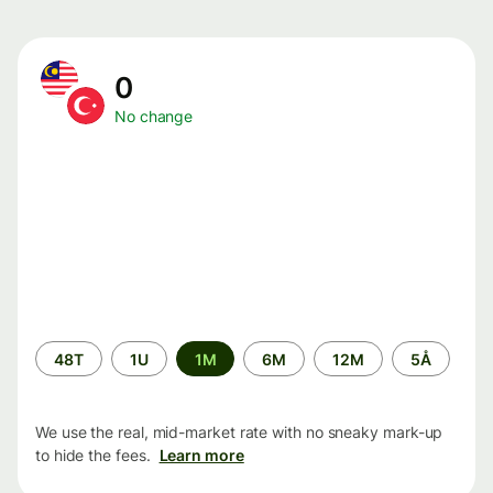
0
No change
Time
48T
1U
1M
6M
12M
5Å
period
We use the real, mid-market rate with no sneaky mark-up
to hide the fees.
Learn more