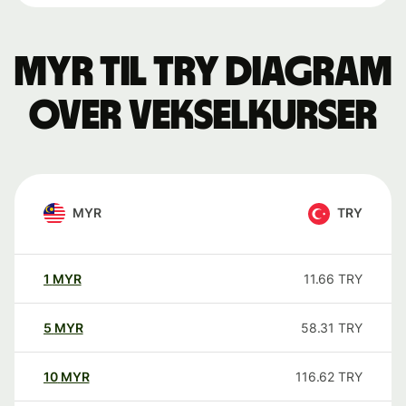
MYR til TRY Diagram
over vekselkurser
MYR
TRY
1
MYR
11.66
TRY
5
MYR
58.31
TRY
10
MYR
116.62
TRY