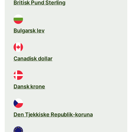
Britisk Pund Sterling
Bulgarsk lev
Canadisk dollar
Dansk krone
Den Tjekkiske Republik-koruna