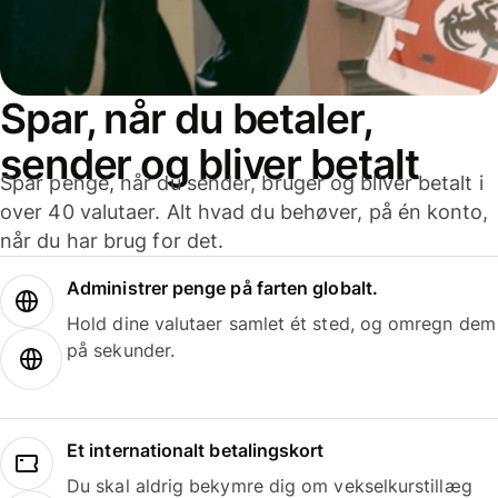
Spar, når du betaler,
sender og bliver betalt
Spar penge, når du sender, bruger og bliver betalt i
over 40 valutaer. Alt hvad du behøver, på én konto,
når du har brug for det.
Administrer penge på farten globalt.
Hold dine valutaer samlet ét sted, og omregn dem
på sekunder.
Et internationalt betalingskort
Du skal aldrig bekymre dig om vekselkurstillæg