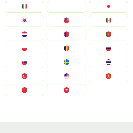
Italia
JA
Japan
South Korea
Malay
Mexico
Nederland
Norge
Portugal
Polska
România
Россия
Slovensko
Ruoŧŧa
ไทย
Türkiye
United States
Vietnam
中国
中國香港特別行政區