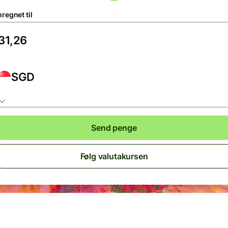
regnet til
SGD
Send penge
Følg valutakursen