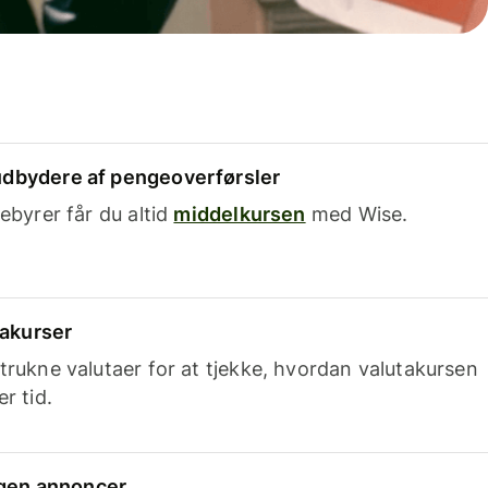
dbydere af pengeoverførsler
ebyrer får du altid
middelkursen
med Wise.
takurser
trukne valutaer for at tjekke, hvordan valutakursen
r tid.
ingen annoncer