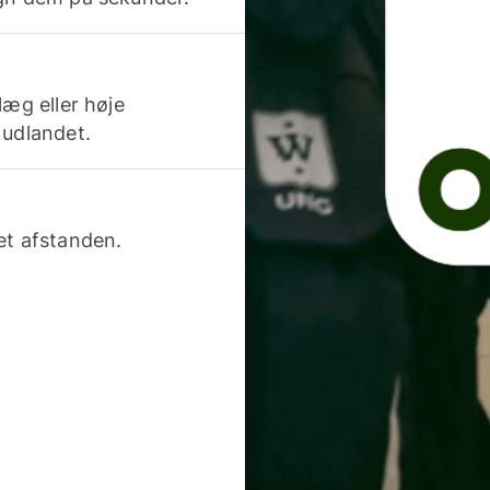
læg eller høje
 udlandet.
et afstanden.