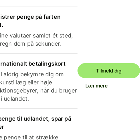
strer penge på farten
t.
ine valutaer samlet ét sted,
regn dem på sekunder.
ernationalt betalingskort
Tilmeld dig
l aldrig bekymre dig om
kurstillæg eller høje
Lær mere
ktionsgebyrer, når du bruger
i udlandet.
enge til udlandet, spar på
er
e penge til at strække