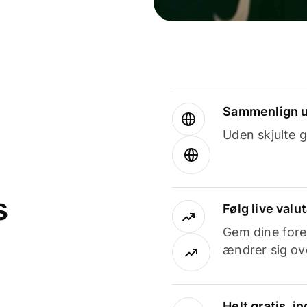
Sammenlign u
Uden skjulte g
s
Følg live valu
Gem dine fore
ændrer sig ove
Helt gratis, 