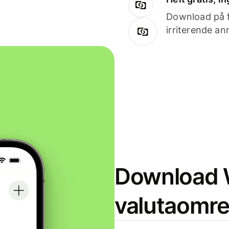
Download på få
irriterende an
Download W
valutaomr