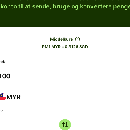
 konto til at sende, bruge og konvertere penge
Middelkurs
RM1 MYR = 0,3126 SGD
løb
MYR