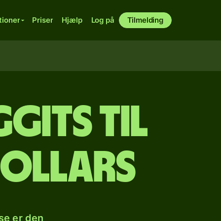
tioner
Priser
Hjælp
Log på
Tilmelding
gits til
dollars
se er den