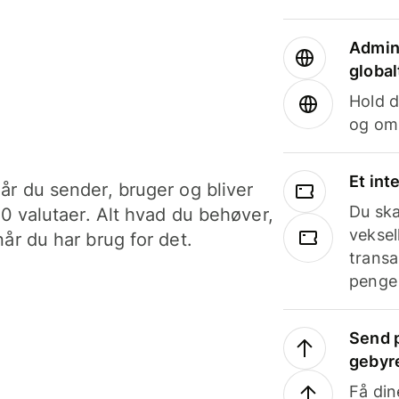
Admini
global
Hold d
og om
Et int
år du sender, bruger og bliver
Du ska
40 valutaer. Alt hvad du behøver,
veksel
år du har brug for det.
transa
penge 
Send p
gebyr
Få din