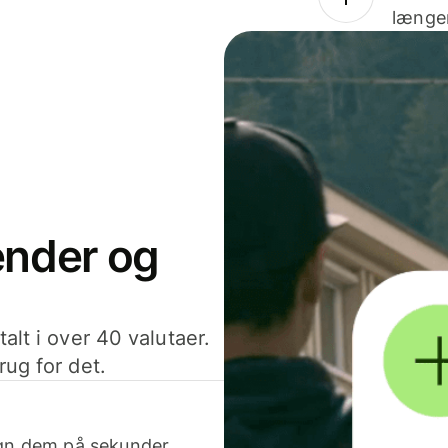
længer
sender og
alt i over 40 valutaer.
rug for det.
egn dem på sekunder.