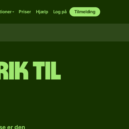
tioner
Priser
Hjælp
Log på
Tilmelding
ik til
se er den