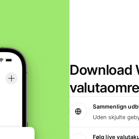
Download W
valutaomr
Sammenlign udby
Uden skjulte geby
Følg live valutak