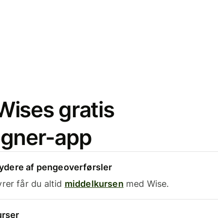
ises gratis
egner-app
dere af pengeoverførsler
rer får du altid
middelkursen
med Wise.
urser