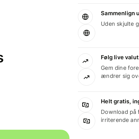
Sammenlign u
Uden skjulte g
s
Følg live valu
Gem dine fore
ændrer sig ove
Helt gratis, 
Download på få
irriterende an