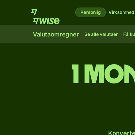
Personlig
Virksomhed
Valutaomregner
Se alle valutaer
Få ku
1 mon
Konverte