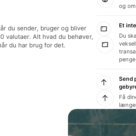
og om
Et int
år du sender, bruger og bliver
Du ska
40 valutaer. Alt hvad du behøver,
veksel
år du har brug for det.
transa
penge 
Send p
gebyr
Få din
længer