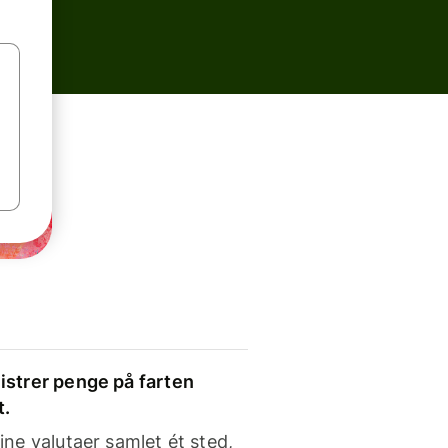
strer penge på farten
t.
ine valutaer samlet ét sted,