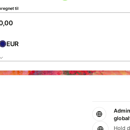
regnet til
EUR
Admini
global
Hold d