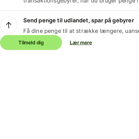
transaktionsgebyrer, når du bruger penge i
Send penge til udlandet, spar på gebyrer
Få dine penge til at strække længere, uans
Tilmeld dig
Lær mere