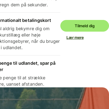
regn dem på sekunder.
ernationalt betalingskort
Tilmeld dig
l aldrig bekymre dig om
kurstillæg eller høje
Lær mere
ktionsgebyrer, når du bruger
i udlandet.
enge til udlandet, spar på
er
e penge til at strække
e, uanset afstanden.