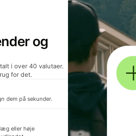
sender og
alt i over 40 valutaer.
rug for det.
egn dem på sekunder.
læg eller høje