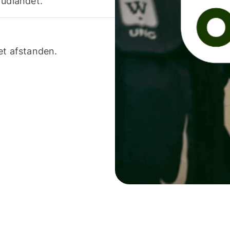
 udlandet.
et afstanden.