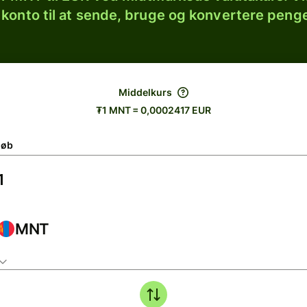
 konto til at sende, bruge og konvertere penge
Middelkurs
₮1 MNT = 0,0002417 EUR
løb
MNT