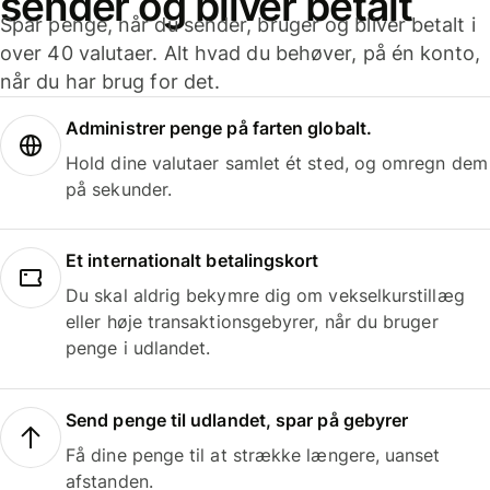
sender og bliver betalt
Spar penge, når du sender, bruger og bliver betalt i
over 40 valutaer. Alt hvad du behøver, på én konto,
når du har brug for det.
Administrer penge på farten globalt.
Hold dine valutaer samlet ét sted, og omregn dem
på sekunder.
Et internationalt betalingskort
Du skal aldrig bekymre dig om vekselkurstillæg
eller høje transaktionsgebyrer, når du bruger
penge i udlandet.
Send penge til udlandet, spar på gebyrer
Få dine penge til at strække længere, uanset
afstanden.