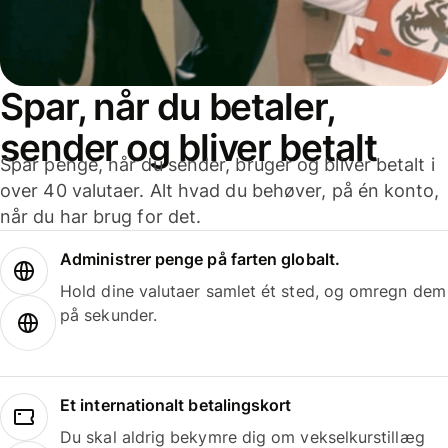
Spar, når du betaler,
sender og bliver betalt
Spar penge, når du sender, bruger og bliver betalt i
over 40 valutaer. Alt hvad du behøver, på én konto,
når du har brug for det.
Administrer penge på farten globalt.
Hold dine valutaer samlet ét sted, og omregn dem
på sekunder.
Et internationalt betalingskort
Du skal aldrig bekymre dig om vekselkurstillæg