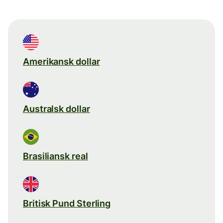
Amerikansk dollar
Australsk dollar
Brasiliansk real
Britisk Pund Sterling