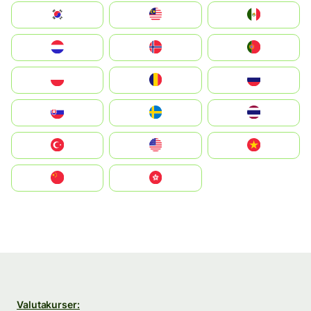
South Korea
Malay
Mexico
Nederland
Norge
Portugal
Polska
România
Россия
Slovensko
Ruoŧŧa
ไทย
Türkiye
United States
Vietnam
中国
中國香港特別行政區
Valutakurser: