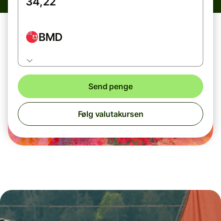
BMD
Send penge
Følg valutakursen