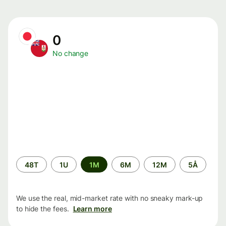
0
No change
Time
48T
1U
1M
6M
12M
5Å
period
We use the real, mid-market rate with no sneaky mark-up
to hide the fees.
Learn more