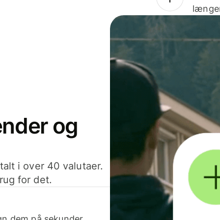
længer
sender og
alt i over 40 valutaer.
rug for det.
egn dem på sekunder.