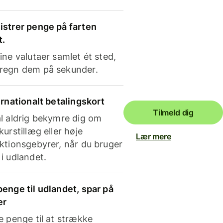
strer penge på farten
t.
ine valutaer samlet ét sted,
regn dem på sekunder.
ernationalt betalingskort
Tilmeld dig
l aldrig bekymre dig om
kurstillæg eller høje
Lær mere
ktionsgebyrer, når du bruger
i udlandet.
enge til udlandet, spar på
er
e penge til at strække