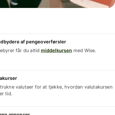
dbydere af pengeoverførsler
ebyrer får du altid
middelkursen
med Wise.
takurser
trukne valutaer for at tjekke, hvordan valutakursen
r tid.
ingen annoncer