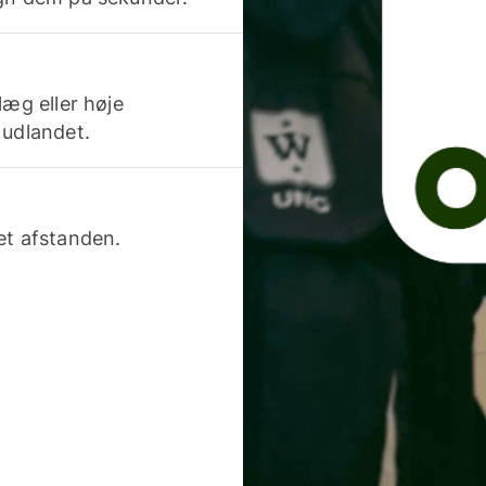
læg eller høje
 udlandet.
et afstanden.