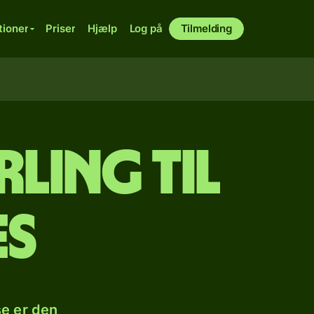
tioner
Priser
Hjælp
Log på
Tilmelding
rling til
es
se er den