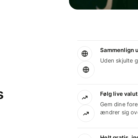
Sammenlign u
Uden skjulte g
s
Følg live valu
Gem dine fore
ændrer sig ove
Helt gratis, 