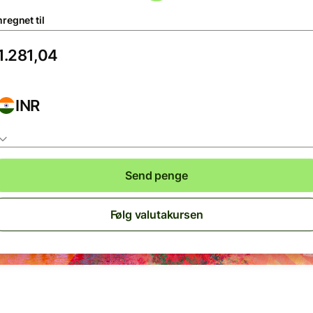
regnet til
INR
Send penge
Følg valutakursen