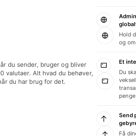
Admini
global
Hold d
og om
Et int
år du sender, bruger og bliver
Du ska
40 valutaer. Alt hvad du behøver,
veksel
år du har brug for det.
transa
penge 
Send p
gebyr
Få din