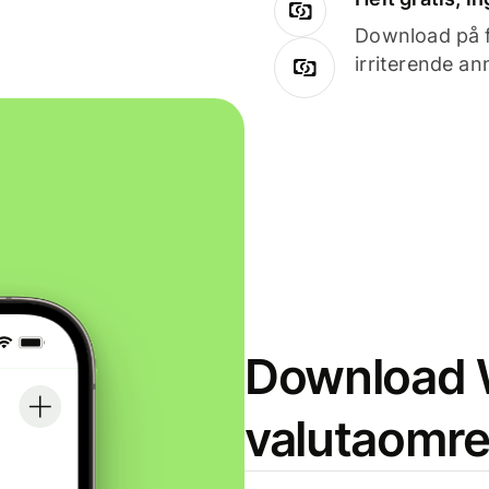
Download på få
irriterende an
Download W
valutaomr