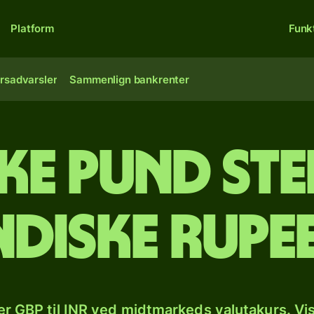
Platform
Funk
rsadvarsler
Sammenlign bankrenter
ske pund ste
ndiske rupe
r GBP til INR ved midtmarkeds valutakurs. Vi