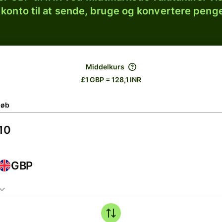
 konto til at sende, bruge og konvertere penge
Middelkurs
£1 GBP = 128,1 INR
løb
GBP