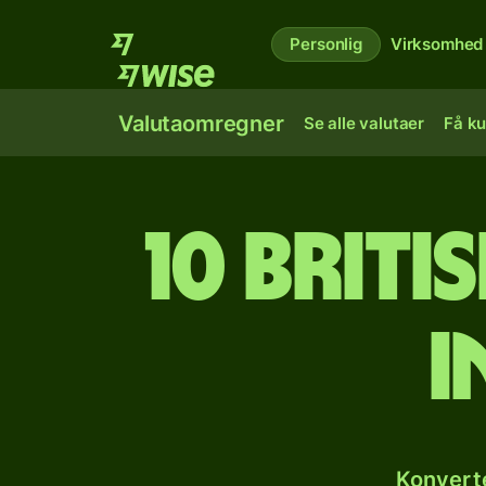
Personlig
Virksomhed
Valutaomregner
Se alle valutaer
Få ku
10 briti
i
Konverte